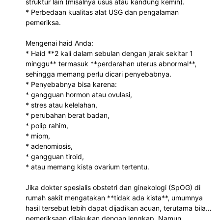
struktur lain (misalnya usus atau kandung kemih).
* Perbedaan kualitas alat USG dan pengalaman
pemeriksa.
Mengenai haid Anda:
* Haid **2 kali dalam sebulan dengan jarak sekitar 1
minggu** termasuk **perdarahan uterus abnormal**,
sehingga memang perlu dicari penyebabnya.
* Penyebabnya bisa karena:
* gangguan hormon atau ovulasi,
* stres atau kelelahan,
* perubahan berat badan,
* polip rahim,
* miom,
* adenomiosis,
* gangguan tiroid,
* atau memang kista ovarium tertentu.
Jika dokter spesialis obstetri dan ginekologi (SpOG) di
rumah sakit mengatakan **tidak ada kista**, umumnya
hasil tersebut lebih dapat dijadikan acuan, terutama bila
pemeriksaan dilakukan dengan lengkap. Namun,