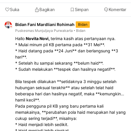
Suka
Bagikan
Simpan
Komentar
Bidan Fani Mardliani Rohimah
Bidan
Puskesmas Munjuljaya Purwakarta
Bidan
Hallo
Novita Novi,
terima kasih atas pertanyaan nya.
* Mulai minum pil KB pertama pada **31 Mei**.
* Haid datang pada **24 Juni** dan berlangsung **3
hari**.
* Setelah itu sampai sekarang **belum haid**.
* Sudah melakukan **tespek dan hasilnya negatif**.
Bila tespek dilakukan **setidaknya 3 minggu setelah
hubungan seksual terakhir** atau setelah telat haid
beberapa hari dan hasilnya negatif, maka **kemungkinan
hamil kecil**.
Pada pengguna pil KB yang baru pertama kali
memakainya, **perubahan pola haid merupakan hal yang
cukup sering terjadi**, misalnya:
* Haid menjadi lebih sedikit.
* Haid menjadi lebih singkat.