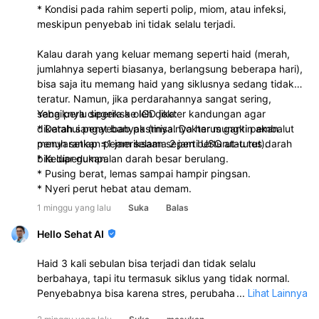
* Kondisi pada rahim seperti polip, miom, atau infeksi,
meskipun penyebab ini tidak selalu terjadi.
Kalau darah yang keluar memang seperti haid (merah,
jumlahnya seperti biasanya, berlangsung beberapa hari),
bisa saja itu memang haid yang siklusnya sedang tidak
teratur. Namun, jika perdarahannya sangat sering,
sebaiknya diperiksa oleh dokter kandungan agar
Yang perlu segera ke IGD jika:
diketahui penyebab pastinya. Dokter mungkin akan
* Darah sangat banyak (misalnya harus ganti pembalut
menyarankan pemeriksaan seperti USG atau tes darah
penuh setiap ≤1 jam selama 2 jam berturut-turut).
bila diperlukan.
* Keluar gumpalan darah besar berulang.
* Pusing berat, lemas sampai hampir pingsan.
* Nyeri perut hebat atau demam.
1 minggu yang lalu
Suka
Balas
Hello Sehat AI
Haid 3 kali sebulan bisa terjadi dan tidak selalu
berbahaya, tapi itu termasuk siklus yang tidak normal.
Penyebabnya bisa karena stres, perubahan berat badan,
...
Lihat Lainnya
pubertas/menjelang menopause, penggunaan KB