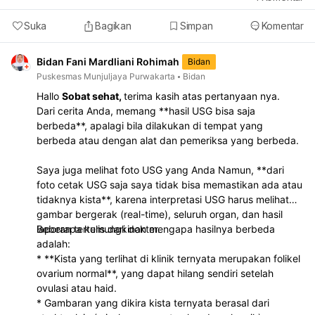
Suka
Bagikan
Simpan
Komentar
Bidan Fani Mardliani Rohimah
Bidan
Puskesmas Munjuljaya Purwakarta
Bidan
Hallo
Sobat sehat,
terima kasih atas pertanyaan nya.
Dari cerita Anda, memang **hasil USG bisa saja
berbeda**, apalagi bila dilakukan di tempat yang
berbeda atau dengan alat dan pemeriksa yang berbeda.
Saya juga melihat foto USG yang Anda Namun, **dari
foto cetak USG saja saya tidak bisa memastikan ada atau
tidaknya kista**, karena interpretasi USG harus melihat
gambar bergerak (real-time), seluruh organ, dan hasil
laporan tertulis dari dokter.
Beberapa kemungkinan mengapa hasilnya berbeda
adalah:
* **Kista yang terlihat di klinik ternyata merupakan folikel
ovarium normal**, yang dapat hilang sendiri setelah
ovulasi atau haid.
* Gambaran yang dikira kista ternyata berasal dari