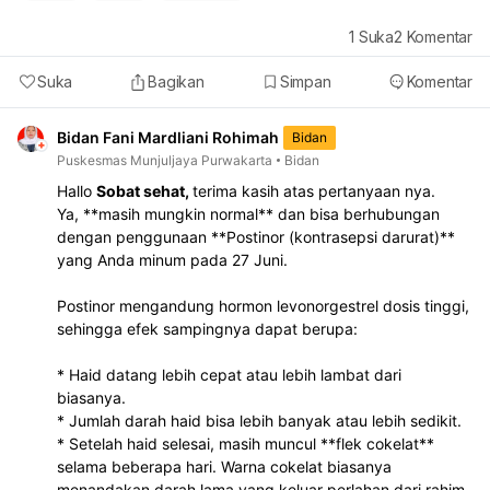
1
Suka
2
Komentar
Suka
Bagikan
Simpan
Komentar
Bidan Fani Mardliani Rohimah
Bidan
Puskesmas Munjuljaya Purwakarta
Bidan
Hallo
Sobat sehat,
terima kasih atas pertanyaan nya.
Ya, **masih mungkin normal** dan bisa berhubungan
dengan penggunaan **Postinor (kontrasepsi darurat)**
yang Anda minum pada 27 Juni.
Postinor mengandung hormon levonorgestrel dosis tinggi,
sehingga efek sampingnya dapat berupa:
* Haid datang lebih cepat atau lebih lambat dari
biasanya.
* Jumlah darah haid bisa lebih banyak atau lebih sedikit.
* Setelah haid selesai, masih muncul **flek cokelat**
selama beberapa hari. Warna cokelat biasanya
menandakan darah lama yang keluar perlahan dari rahim.