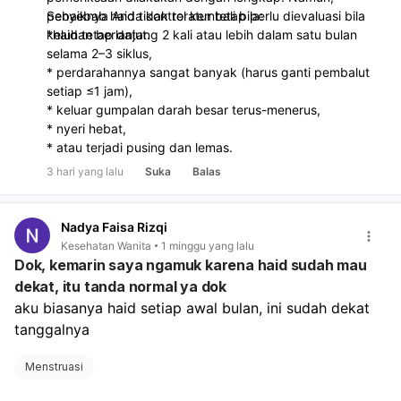
penyebab haid tidak teratur tetap perlu dievaluasi bila
Sebaiknya Anda kontrol kembali bila:
keluhan berlanjut.
*haid tetap datang 2 kali atau lebih dalam satu bulan
selama 2–3 siklus,
* perdarahannya sangat banyak (harus ganti pembalut
setiap ≤1 jam),
* keluar gumpalan darah besar terus-menerus,
* nyeri hebat,
* atau terjadi pusing dan lemas.
3 hari yang lalu
Suka
Balas
Nadya Faisa Rizqi
Kesehatan Wanita
1 minggu yang lalu
Dok, kemarin saya ngamuk karena haid sudah mau
dekat, itu tanda normal ya dok
aku biasanya haid setiap awal bulan, ini sudah dekat 
tanggalnya
Menstruasi