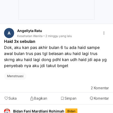
Angellyta Ratu
A
Kesehatan Wanita
2 minggu yang lalu
Haid 3x sebulan
Dok, aku kan pas akhir bulan 6 tu ada haid sampe 
awal bulan trus pas tgl belasan aku haid lagi trus 
skrng aku haid lagi dong pdhl kan udh haid jdi apa yg 
penyebab nya aku jdi takut bnget
Menstruasi
2
Komentar
Suka
Bagikan
Simpan
Komentar
Bidan Fani Mardliani Rohimah
Bidan