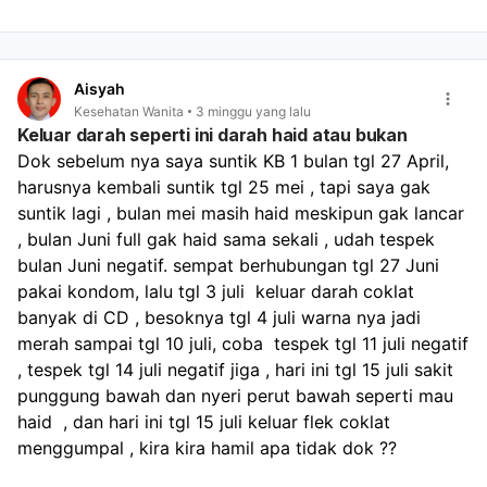
Kalau ada nyeri perut hebat, pusing, lemas, atau bau
tidak sedap
Kalau haid berikutnya terlambat lebih dari 1 minggu
dari jadwal
Aisyah
Kalau ada kemungkinan hamil, sebaiknya tes pack
Kesehatan Wanita
3 minggu yang lalu
Jadi, dari cerita Anda, ini masih bisa normal akibat
Keluar darah seperti ini darah haid atau bukan
pengaruh Postinor bulan lalu. Tetap pantau ya. Kalau
Dok sebelum nya saya suntik KB 1 bulan tgl 27 April, 
fleknya tidak berhenti atau keluhan berulang,
harusnya kembali suntik tgl 25 mei , tapi saya gak 
sebaiknya periksa ke dokter kandungan.
suntik lagi , bulan mei masih haid meskipun gak lancar 
, bulan Juni full gak haid sama sekali , udah tespek 
bulan Juni negatif. sempat berhubungan tgl 27 Juni 
pakai kondom, lalu tgl 3 juli  keluar darah coklat 
banyak di CD , besoknya tgl 4 juli warna nya jadi 
merah sampai tgl 10 juli, coba  tespek tgl 11 juli negatif 
, tespek tgl 14 juli negatif jiga , hari ini tgl 15 juli sakit 
punggung bawah dan nyeri perut bawah seperti mau 
haid  , dan hari ini tgl 15 juli keluar flek coklat 
menggumpal , kira kira hamil apa tidak dok ??