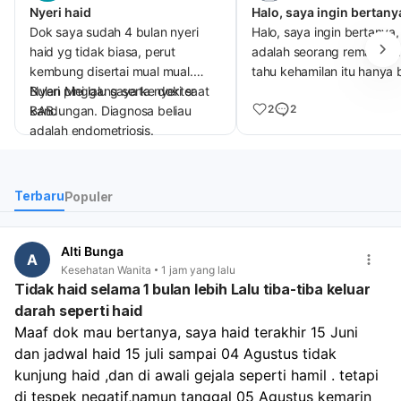
Nyeri haid
Dok saya sudah 4 bulan nyeri
Halo, saya ingin bertanya,
haid yg tidak biasa, perut
adalah seorang remaja, s
kembung disertai mual mual.
tahu kehamilan itu hanya 
Nyeri pinggang serta nyeri saat
Bulan Mei lalu saya ke dokter
terjadi apabila sperma m
2
2
BAB.
kandungan. Diagnosa beliau
sel telur. Saya sedang ber
adalah endometriosis.
fase eksplorasi diri, diman
Apakah terapi endometriosis
terkadang memainkan klit
tidak di tanggung oleh BPJS
saya menggunakan jari se
dok?
memijat / menyemprotnya
Terbaru
Populer
Bagaimana efek nya jika
menggunakan jetshower. 
penyakit itu tidak di obati?
tetapi saya tidak pernah
Apakah benar saat berhubungan
sekalipun memainkan lub
Alti Bunga
A
suami istri akan sakit? Apakah
vagina saya, hanya di bag
7
Kesehatan Wanita
1 jam yang lalu
Tidak haid selama 1 bulan lebih Lalu tiba-tiba keluar
benar akan sulit hamil?
klitoris saja, kira-kira saya
hamil tidak ya? Saya tidak
darah seperti haid
pernah berhubungan seks
Maaf dok mau bertanya, saya haid terakhir 15 Juni 
sama sekali ya...
dan jadwal haid 15 juli sampai 04 Agustus tidak 
kunjung haid ,dan di awali gejala seperti hamil . tetapi 
di tespek negatif,namun tanggal 05 Agustus kemarin 