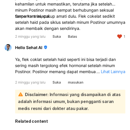
kehamilan untuk memastikan, terutama jika setelah
minum Postinor masih sempat berhubungan seksual
tanpa kontrasepsi.
Sementara ini, cukup amati dulu. Flek cokelat sedikit
setelah haid pada siklus setelah minum Postinor umumnya
akan membaik dengan sendirinya.
2 minggu yang lalu
Suka
Balas
1
Hello Sehat AI
Ya, flek coklat setelah haid seperti ini bisa terjadi dan
sering masih tergolong efek hormonal setelah minum
Postinor. Postinor memang dapat membuat siklus haid
...
Lihat Lainnya
jadi maju/mundur, haid lebih lama, atau muncul flek coklat
2 minggu yang lalu
Suka
masukan
beberapa hari setelah haid:
Kalau darah haid utama sudah keluar tanggal 11–15 lalu
Disclaimer:
Informasi yang disampaikan di atas
sekarang tinggal flek coklat sedikit, itu sering merupakan
adalah informasi umum, bukan pengganti saran
sisa darah lama yang keluar pelan-pelan. Biasanya akan
berhenti sendiri dalam beberapa hari. Yang perlu
medis resmi dari dokter atau pakar.
diperhatikan:
Kalau flek makin banyak, jadi merah segar, atau
Related content
berlangsung lebih dari 7 hari