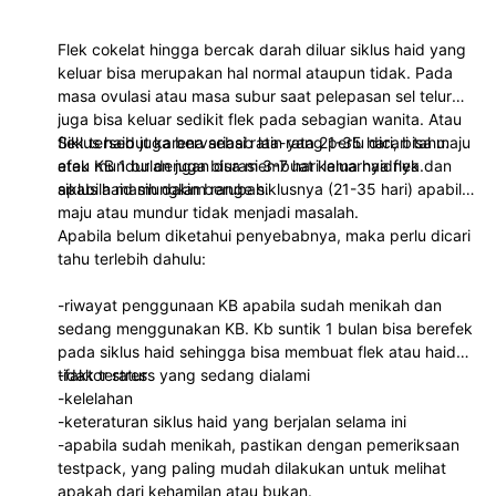
Flek cokelat hingga bercak darah diluar siklus haid yang
keluar bisa merupakan hal normal ataupun tidak. Pada
masa ovulasi atau masa subur saat pelepasan sel telur
juga bisa keluar sedikit flek pada sebagian wanita. Atau
flek tersebut karena sebab lain yang perlu dicari tahu.
Siklus haid juga bervariasi rata-rata 21-35 hari, bisa maju
efek KB 1 bulan juga bisa membuat keluarnya flek dan
atau mundur dengan durasi 3-7 hari lama haidnya.
siklus haid mungkin berubah.
apabila masih dalam range siklusnya (21-35 hari) apabila
maju atau mundur tidak menjadi masalah.
Apabila belum diketahui penyebabnya, maka perlu dicari
tahu terlebih dahulu:
-riwayat penggunaan KB apabila sudah menikah dan
sedang menggunakan KB. Kb suntik 1 bulan bisa berefek
pada siklus haid sehingga bisa membuat flek atau haid
tidak teratur
-faktor stress yang sedang dialami
-kelelahan
-keteraturan siklus haid yang berjalan selama ini
-apabila sudah menikah, pastikan dengan pemeriksaan
testpack, yang paling mudah dilakukan untuk melihat
apakah dari kehamilan atau bukan.