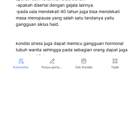
-apakah disertai dengan gejala lainnya.
-pada usia mendekati 40 tahun juga bisa mendekati
masa menopause yang salah satu tandanya yaitu
gangguan siklus haid.
Iklan
kondisi stress juga dapat memicu gangguan hormonal
tubuh wanita sehingga pada sebagian orang dapat juga
mengalami flek.
Komunitas
Punya pertanyaan seputar kesehatan?
Cek Kondisi
Topik
Saran silakan evaluasi terlebih dahulu faktor yang
disebutkan diatas. Apabila disertai gejala lainnya yang
mengganggu, sebaiknya segera berkonsultasi langsung
dengan dokter spesialis kebidanan dan kandungan di
fasilitas kesehatan terdekat.
terimakasih
2 minggu yang lalu
Suka
Balas
Daiyah Ajja