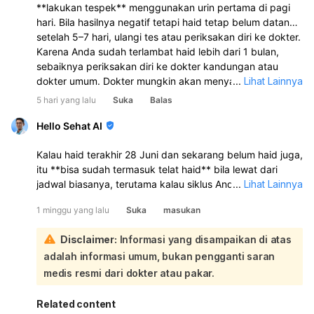
**lakukan tespek** menggunakan urin pertama di pagi
hari. Bila hasilnya negatif tetapi haid tetap belum datang
setelah 5–7 hari, ulangi tes atau periksakan diri ke dokter.
Karena Anda sudah terlambat haid lebih dari 1 bulan,
sebaiknya periksakan diri ke dokter kandungan atau
dokter umum. Dokter mungkin akan menyarankan
...
Lihat Lainnya
pemeriksaan seperti tes kehamilan, USG, atau tes darah
5 hari yang lalu
Suka
Balas
(misalnya hormon tiroid atau hormon reproduksi) untuk
mengetahui penyebabnya.
Hello Sehat AI
Kalau haid terakhir 28 Juni dan sekarang belum haid juga,
itu **bisa sudah termasuk telat haid** bila lewat dari
jadwal biasanya, terutama kalau siklus Anda biasanya
...
Lihat Lainnya
teratur 21–35 hari. **Kenaikan berat badan 5 kg sejak
1 minggu yang lalu
Suka
masukan
Juni juga bisa ikut memengaruhi siklus haid**, selain
kemungkinan hamil:
Disclaimer:
Informasi yang disampaikan di atas
Telat haid memang bisa menjadi tanda awal kehamilan,
adalah informasi umum, bukan pengganti saran
apalagi bila disertai keluhan seperti perut kram, payudara
nyeri/kencang, mual, atau badan terasa tidak enak. Tapi
medis resmi dari dokter atau pakar.
telat haid juga bisa disebabkan oleh stres, perubahan
berat badan, pola makan, olahraga berat, gangguan
Related content