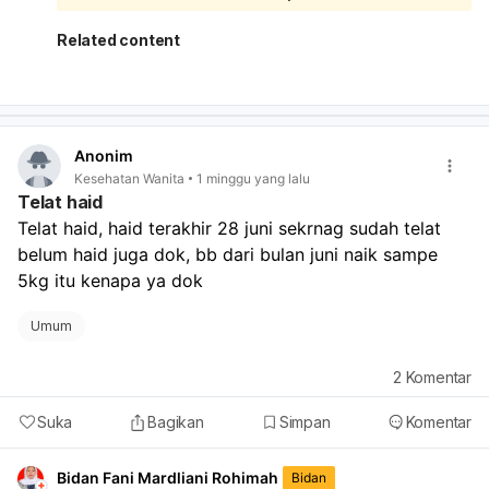
keluar banyak darah, biasanya tidak berbahaya. Namun,
kalau bercaknya makin banyak, berulang terus, disertai
Related content
nyeri, gatal, bau, atau keputihan berubah
kuning/hijau/abu-abu, sebaiknya periksa ke dokter
kandungan atau dokter umum.
Anonim
Kesehatan Wanita
1 minggu yang lalu
Telat haid
Telat haid, haid terakhir 28 juni sekrnag sudah telat 
belum haid juga dok, bb dari bulan juni naik sampe 
5kg itu kenapa ya dok
Umum
2
Komentar
Suka
Bagikan
Simpan
Komentar
Bidan Fani Mardliani Rohimah
Bidan