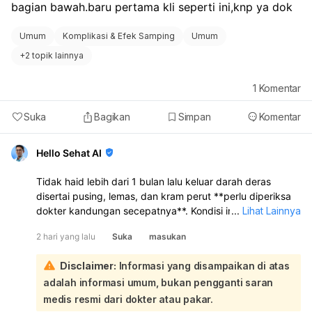
bagian bawah.baru pertama kli seperti ini,knp ya dok
Umum
Komplikasi & Efek Samping
Umum
+
2 topik lainnya
1
Komentar
Suka
Bagikan
Simpan
Komentar
Hello Sehat AI
Tidak haid lebih dari 1 bulan lalu keluar darah deras
disertai pusing, lemas, dan kram perut **perlu diperiksa
dokter kandungan secepatnya**. Kondisi ini bisa
...
Lihat Lainnya
disebabkan oleh **gangguan hormon, telat haid yang
2 hari yang lalu
Suka
masukan
kemudian keluar darah seperti haid, keguguran sangat
dini, atau masalah lain pada rahim/kehamilan**. Karena
Disclaimer:
Informasi yang disampaikan di atas
tespek negatif, kehamilan belum bisa dipastikan, tetapi
adalah informasi umum, bukan pengganti saran
**tetap perlu evaluasi** bila keluhan berlanjut atau
perdarahannya banyak:
medis resmi dari dokter atau pakar.