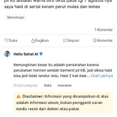
pil kb andalan warna biru terus pada tgl 7 agustus nya 
saya haid di sertai keram perut mules dan lemes
Menstruasi
1
Komentar
Suka
Bagikan
Simpan
Komentar
Hello Sehat AI
Kemungkinan besar itu adalah perdarahan karena
perubahan hormon setelah berhenti pil KB, jadi siklus haid
bisa jadi tidak teratur dulu. Haid 2 kali dalam sebulan juga
...
Lihat Lainnya
bisa terjadi dan tidak selalu berbahaya. Namun, kalau
20 jam yang lalu
Suka
masukan
perdarahannya banyak, nyeri hebat, lemas sekali, atau
berulang terus, sebaiknya periksa ke dokter kandungan:
Disclaimer:
Informasi yang disampaikan di atas
Karena Anda berhenti minum pil KB pada 5 Agustus, lalu 7
adalah informasi umum, bukan pengganti saran
Agustus keluar darah disertai kram, mules, dan lemas, ini
sangat mungkin dipengaruhi oleh perubahan hormon
medis resmi dari dokter atau pakar.
akibat penghentian pil. Setelah stop pil KB, tubuh