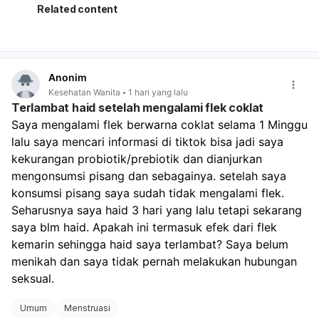
memang bisa butuh waktu untuk menyesuaikan siklus
Related content
haid. Yang perlu diperhatikan:
Jika darah hanya seperti haid biasa dan berhenti
dalam beberapa hari, kemungkinan masih dalam batas
wajar.
Anonim
Jika darah sangat banyak, keluar gumpalan besar,
Kesehatan Wanita
1 hari yang lalu
atau Anda sampai sangat lemas/pusing, perlu segera
Terlambat haid setelah mengalami flek coklat
diperiksa.
Saya mengalami flek berwarna coklat selama 1 Minggu 
Jika ada kemungkinan hamil, tetap lakukan tes
lalu saya mencari informasi di tiktok bisa jadi saya 
kehamilan, karena berhenti pil KB dan hubungan tanpa
perlindungan tetap ada risiko hamil. Untuk memantau:
kekurangan probiotik/prebiotik dan dianjurkan 
Catat tanggal mulai dan selesai perdarahan.
mengonsumsi pisang dan sebagainya. setelah saya 
Perhatikan banyaknya darah, warna, dan apakah nyeri
konsumsi pisang saya sudah tidak mengalami flek. 
makin berat.
Seharusnya saya haid 3 hari yang lalu tetapi sekarang 
Bila haid tidak teratur terus selama 2–3 bulan,
saya blm haid. Apakah ini termasuk efek dari flek 
konsultasi ke dokter. Kalau keluhan kram dan lemas
kemarin sehingga haid saya terlambat? Saya belum 
cukup mengganggu, sebaiknya kontrol ke dokter
menikah dan saya tidak pernah melakukan hubungan 
kandungan agar dipastikan apakah ini hanya efek
berhenti pil KB atau ada penyebab lain.
seksual.
Umum
Menstruasi