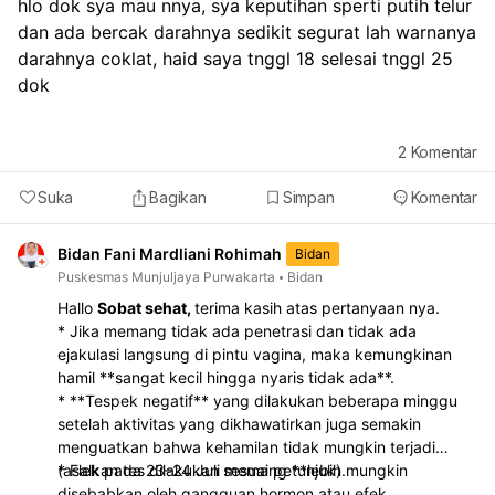
hlo dok sya mau nnya, sya keputihan sperti putih telur 
dan ada bercak darahnya sedikit segurat lah warnanya 
darahnya coklat, haid saya tnggl 18 selesai tnggl 25 
dok
2
Komentar
Suka
Bagikan
Simpan
Komentar
Bidan Fani Mardliani Rohimah
Bidan
Puskesmas Munjuljaya Purwakarta
Bidan
Hallo
Sobat sehat,
terima kasih atas pertanyaan nya.
* Jika memang tidak ada penetrasi dan tidak ada
ejakulasi langsung di pintu vagina, maka kemungkinan
hamil **sangat kecil hingga nyaris tidak ada**.
* **Tespek negatif** yang dilakukan beberapa minggu
setelah aktivitas yang dikhawatirkan juga semakin
menguatkan bahwa kehamilan tidak mungkin terjadi
(asalkan tes dilakukan sesuai petunjuk).
* Flek pada 23–24 Juli memang **lebih mungkin
disebabkan oleh gangguan hormon atau efek