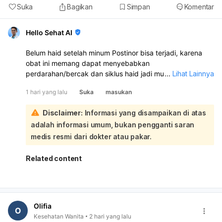
Suka
Bagikan
Simpan
Komentar
Hello Sehat AI
Belum haid setelah minum Postinor bisa terjadi, karena
obat ini memang dapat menyebabkan
perdarahan/bercak dan siklus haid jadi mundur atau tidak
...
Lihat Lainnya
teratur. Namun, karena kamu juga sempat berhubungan
1 hari yang lalu
Suka
masukan
lagi tanggal 5 Juli, tetap ada kemungkinan hamil.
Sebaiknya lakukan tes kehamilan sekarang, terutama
Disclaimer:
Informasi yang disampaikan di atas
kalau haid sudah terlambat. Kalau hasilnya negatif tapi
adalah informasi umum, bukan pengganti saran
haid tetap belum datang, ulangi 1 minggu kemudian atau
periksakan ke dokter kandungan. Segera periksa juga
medis resmi dari dokter atau pakar.
bila perdarahannya sangat banyak, nyeri hebat, atau ada
keputihan berbau/ gatal.
Related content
Olifia
O
Kesehatan Wanita
2 hari yang lalu