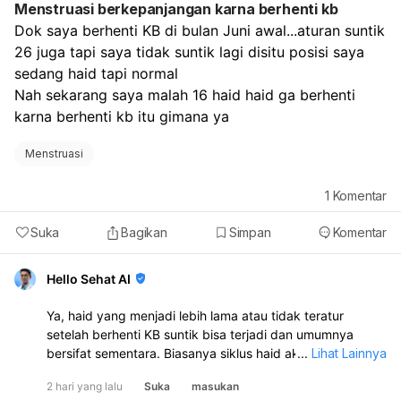
Menstruasi berkepanjangan karna berhenti kb
Dok saya berhenti KB di bulan Juni awal...aturan suntik 
26 juga tapi saya tidak suntik lagi disitu posisi saya 
sedang haid tapi normal
Nah sekarang saya malah 16 haid haid ga berhenti 
karna berhenti kb itu gimana ya
Menstruasi
1
Komentar
Suka
Bagikan
Simpan
Komentar
Hello Sehat AI
Ya, haid yang menjadi lebih lama atau tidak teratur
setelah berhenti KB suntik bisa terjadi dan umumnya
bersifat sementara. Biasanya siklus haid akan kembali
...
Lihat Lainnya
normal dalam 6–10 bulan setelah suntikan terakhir:
2 hari yang lalu
Suka
masukan
Untuk membantu haid lebih lancar, Anda bisa menjaga