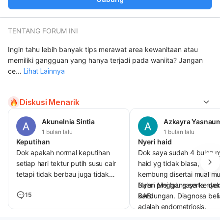
TENTANG FORUM INI
Ingin tahu lebih banyak tips merawat area kewanitaan atau
memiliki gangguan yang hanya terjadi pada waniita? Jangan
ce
...
Lihat Lainnya
Diskusi Menarik
Akunelnia Sintia
Azkayra Yasnau
1 bulan lalu
1 bulan lalu
Keputihan
Nyeri haid
Dok apakah normal keputihan
Dok saya sudah 4 bulan n
setiap hari tektur putih susu cair
haid yg tidak biasa, perut
tetapi tidak berbau juga tidak
kembung disertai mual mu
nyeri atau gatal dan bengkak
Nyeri pinggang serta nyer
Bulan Mei lalu saya ke dok
15
BAB.
kandungan. Diagnosa beli
adalah endometriosis.
Apakah terapi endometrio