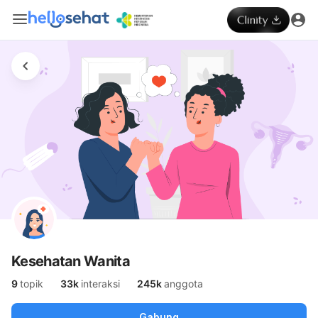
Kesehatan Wanita
9
topik
33k
interaksi
245k
anggota
Gabung