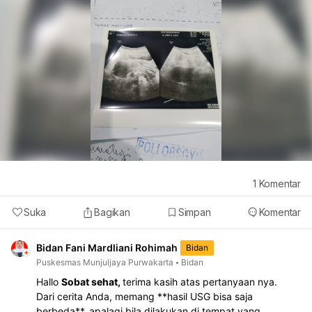
1
Komentar
Suka
Bagikan
Simpan
Komentar
Bidan Fani Mardliani Rohimah
Bidan
Puskesmas Munjuljaya Purwakarta
Bidan
Hallo
Sobat sehat,
terima kasih atas pertanyaan nya.
Dari cerita Anda, memang **hasil USG bisa saja
berbeda**, apalagi bila dilakukan di tempat yang