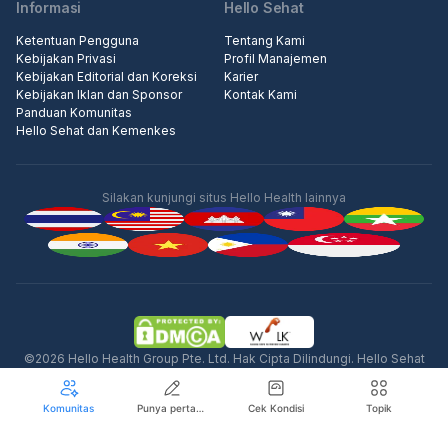
Informasi
Hello Sehat
Ketentuan Pengguna
Tentang Kami
Kebijakan Privasi
Profil Manajemen
Kebijakan Editorial dan Koreksi
Karier
Kebijakan Iklan dan Sponsor
Kontak Kami
Panduan Komunitas
Hello Sehat dan Kemenkes
Silakan kunjungi situs Hello Health lainnya
Iklan
©2026 Hello Health Group Pte. Ltd. Hak Cipta Dilindungi. Hello Sehat
tidak menawarkan saran medis, diagnosis, atau perawatan.
Komunitas
Punya pertanyaan seputar kesehatan?
Cek Kondisi
Topik