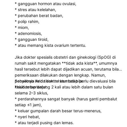
* gangguan hormon atau ovulasi,
* stres atau kelelahan,
* perubahan berat badan,
* polip rahim,
* miom,
* adenomiosis,
* gangguan tiroid,
* atau memang kista ovarium tertentu.
Jika dokter spesialis obstetri dan ginekologi (SpOG) di
rumah sakit mengatakan **tidak ada kista**, umumnya
hasil tersebut lebih dapat dijadikan acuan, terutama bila
pemeriksaan dilakukan dengan lengkap. Namun,
penyebab haid tidak teratur tetap perlu dievaluasi bila
Sebaiknya Anda kontrol kembali bila:
keluhan berlanjut.
*haid tetap datang 2 kali atau lebih dalam satu bulan
selama 2–3 siklus,
* perdarahannya sangat banyak (harus ganti pembalut
setiap ≤1 jam),
* keluar gumpalan darah besar terus-menerus,
* nyeri hebat,
* atau terjadi pusing dan lemas.