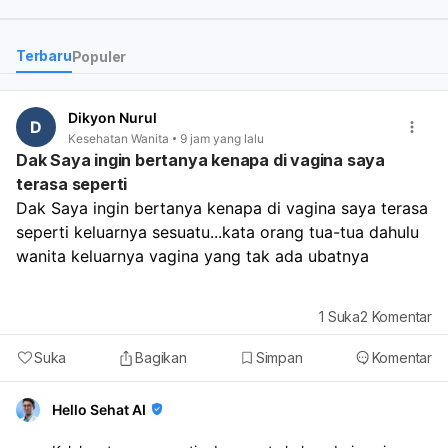
tidak di tanggung oleh B
dok?
Terbaru
Populer
Bagaimana efek nya jika
penyakit itu tidak di obati
Apakah benar saat berhu
Dikyon Nurul
D
suami istri akan sakit? Ap
7
Kesehatan Wanita
9 jam yang lalu
benar akan sulit hamil?
Dak Saya ingin bertanya kenapa di vagina saya
terasa seperti
Dak Saya ingin bertanya kenapa di vagina saya terasa 
seperti keluarnya sesuatu...kata orang tua-tua dahulu 
wanita keluarnya vagina yang tak ada ubatnya 
1
Suka
2
Komentar
Suka
Bagikan
Simpan
Komentar
Hello Sehat AI