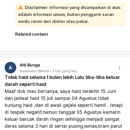
berat badan ideal, rutin olahraga, makan bergizi,
Disclaimer:
Informasi yang disampaikan di atas
mengontrol stres, dan tidur cukup. Bila perlu, periksa ke
adalah informasi umum, bukan pengganti saran
dokter untuk memastikan tidak ada penyebab lain seperti
gangguan hormon, PCOS, tiroid, atau miom. Karena Anda
medis resmi dari dokter atau pakar.
sudah sampai 16 hari haid tidak berhenti, sebaiknya
periksa ke dokter kandungan/penyakit dalam, apalagi
Related content
jika darahnya banyak, ada pusing, lemas, nyeri hebat,
atau keluar gumpalan.
Alti Bunga
A
Kesehatan Wanita
2 hari yang lalu
Tidak haid selama 1 bulan lebih Lalu tiba-tiba keluar
darah seperti haid
Maaf dok mau bertanya, saya haid terakhir 15 Juni 
dan jadwal haid 15 juli sampai 04 Agustus tidak 
kunjung haid ,dan di awali gejala seperti hamil . tetapi 
di tespek negatif,namun tanggal 05 Agustus kemarin 
keluar bercak darah ringan sehingga menjadi sangat 
deras selama 3 hari di sertai pusing,lemas,kram perut 