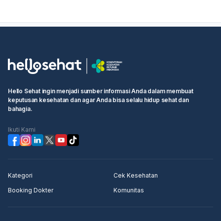
hormon seperti PCOS, atau masalah tiroid. Sebaiknya:
Lakukan tes kehamilan
bila ada kemungkinan hamil.
Perhatikan apakah ada gejala lain seperti nyeri
payudara, kram perut, atau mual.
Coba jaga pola makan, kurangi stres, dan atur aktivitas
fisik. Kalau
telat haid sampai 6 minggu atau lebih
,
atau sampai
3 bulan belum haid
, sebaiknya periksa ke
dokter kandungan atau penyakit dalam untuk
memastikan penyebabnya dan mendapat penanganan
Hello Sehat ingin menjadi sumber informasi Anda dalam membuat
yang tepat.
keputusan kesehatan dan agar Anda bisa selalu hidup sehat dan
bahagia.
Ikuti Kami
Kategori
Cek Kesehatan
Booking Dokter
Komunitas