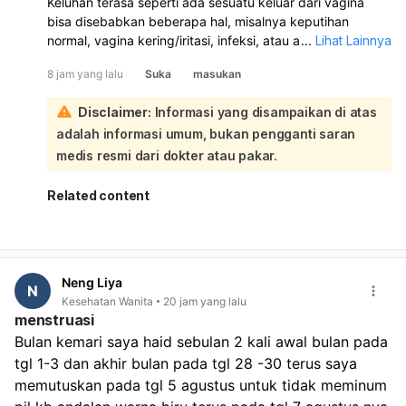
Keluhan terasa seperti ada sesuatu keluar dari vagina
bisa disebabkan beberapa hal, misalnya keputihan
normal, vagina kering/iritasi, infeksi, atau ada
...
Lihat Lainnya
benjolan/penurunan organ panggul. Kalau disertai gatal,
8 jam yang lalu
Suka
masukan
nyeri, bau tidak sedap, perdarahan, atau keluar cairan
kuning/hijau/abu-abu, itu tidak normal dan perlu
Disclaimer:
Informasi yang disampaikan di atas
diperiksa. Saya sarankan Anda periksa ke dokter
adalah informasi umum, bukan pengganti saran
kandungan atau dokter umum supaya diketahui
penyebab pastinya dan mendapat obat yang tepat.
medis resmi dari dokter atau pakar.
Jangan dibiarkan kalau keluhan terus berlanjut.
Related content
Neng Liya
N
Kesehatan Wanita
20 jam yang lalu
menstruasi
Bulan kemari saya haid sebulan 2 kali awal bulan pada 
tgl 1-3 dan akhir bulan pada tgl 28 -30 terus saya 
memutuskan pada tgl 5 agustus untuk tidak meminum 