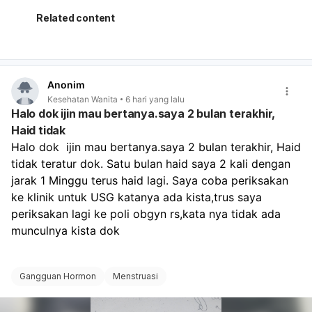
Kalau darah keluar sangat banyak, misalnya
1 pembalut
penuh dalam 1–2 jam
, atau pusing makin berat, lemas
Related content
sekali, nyeri perut hebat, atau sampai mau pingsan,
segera ke IGD
. Sebaiknya periksa untuk pemeriksaan
fisik, tes kehamilan ulang bila perlu, dan USG agar
penyebabnya jelas.
Anonim
Kesehatan Wanita
6 hari yang lalu
Halo dok ijin mau bertanya.saya 2 bulan terakhir,
Haid tidak
Halo dok  ijin mau bertanya.saya 2 bulan terakhir, Haid 
tidak teratur dok. Satu bulan haid saya 2 kali dengan 
jarak 1 Minggu terus haid lagi. Saya coba periksakan 
ke klinik untuk USG katanya ada kista,trus saya 
periksakan lagi ke poli obgyn rs,kata nya tidak ada 
munculnya kista dok 
Gangguan Hormon
Menstruasi