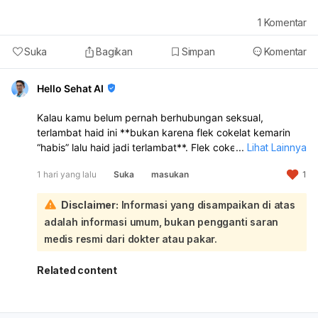
1
Komentar
Suka
Bagikan
Simpan
Komentar
Hello Sehat AI
Kalau kamu belum pernah berhubungan seksual,
terlambat haid ini **bukan karena flek cokelat kemarin
“habis” lalu haid jadi terlambat**. Flek cokelat sebelum
...
Lihat Lainnya
haid bisa terjadi karena **perubahan hormon, stres,
1 hari yang lalu
Suka
masukan
1
kurang tidur, perubahan gaya hidup, atau siklus haid
yang memang sedang tidak teratur**. Jadi kemungkinan
Disclaimer:
Informasi yang disampaikan di atas
besar flek itu hanya tanda hormon sedang berubah,
bukan penyebab langsung telat haid:
adalah informasi umum, bukan pengganti saran
Makan pisang atau makanan tertentu
tidak terbukti
medis resmi dari dokter atau pakar.
langsung menghentikan flek atau mempercepat haid
.
Yang lebih mungkin berpengaruh adalah kondisi tubuh
Related content
kamu sendiri, misalnya stres, begadang, atau siklus yang
memang sedang mundur. Kalau telatnya masih baru 3
hari, itu masih bisa termasuk variasi siklus yang normal.