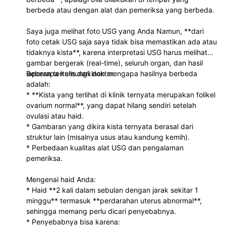
berbeda atau dengan alat dan pemeriksa yang berbeda.
Saya juga melihat foto USG yang Anda Namun, **dari
foto cetak USG saja saya tidak bisa memastikan ada atau
tidaknya kista**, karena interpretasi USG harus melihat
gambar bergerak (real-time), seluruh organ, dan hasil
laporan tertulis dari dokter.
Beberapa kemungkinan mengapa hasilnya berbeda
adalah:
* **Kista yang terlihat di klinik ternyata merupakan folikel
ovarium normal**, yang dapat hilang sendiri setelah
ovulasi atau haid.
* Gambaran yang dikira kista ternyata berasal dari
struktur lain (misalnya usus atau kandung kemih).
* Perbedaan kualitas alat USG dan pengalaman
pemeriksa.
Mengenai haid Anda:
* Haid **2 kali dalam sebulan dengan jarak sekitar 1
minggu** termasuk **perdarahan uterus abnormal**,
sehingga memang perlu dicari penyebabnya.
* Penyebabnya bisa karena: