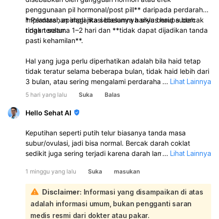
penggunaan pil hormonal/post pill** daripada perdarahan
implantasi, apalagi jika sebelumnya siklus haid sudah
* Perdarahan implantasi biasanya hanya berupa bercak
tidak teratur.
ringan selama 1–2 hari dan **tidak dapat dijadikan tanda
pasti kehamilan**.
Hal yang juga perlu diperhatikan adalah bila haid tetap
tidak teratur selama beberapa bulan, tidak haid lebih dari
3 bulan, atau sering mengalami perdarahan di luar siklus,
...
Lihat Lainnya
sebaiknya periksa ke dokter kandungan agar dapat
5 hari yang lalu
Suka
Balas
dicari penyebabnya, misalnya gangguan hormon, PCOS,
gangguan tiroid, atau penyebab lainnya.
Hello Sehat AI
Keputihan seperti putih telur biasanya tanda masa
subur/ovulasi, jadi bisa normal. Bercak darah coklat
sedikit juga sering terjadi karena darah lama yang keluar
...
Lihat Lainnya
sedikit:
1 minggu yang lalu
Suka
masukan
Kalau haid Anda selesai tanggal 25, lalu sekarang keluar
keputihan putih telur dengan sedikit bercak coklat, itu
Disclaimer:
Informasi yang disampaikan di atas
bisa saja masih dalam perubahan hormon setelah haid
adalah informasi umum, bukan pengganti saran
atau mendekati masa subur. Selama tidak berbau tidak
sedap, tidak gatal, tidak nyeri perut bawah, dan tidak
medis resmi dari dokter atau pakar.