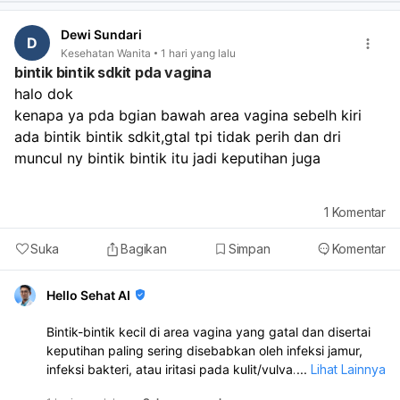
Coba pantau dulu 1–2 minggu ke depan, jaga tidur
cukup, makan teratur, dan kurangi stres. Sebaiknya
Dewi Sundari
D
periksa ke dokter kandungan atau dokter umum kalau:
Kesehatan Wanita
1 hari yang lalu
haid tidak datang sampai lebih dari 1–2 minggu,
bintik bintik sdkit pda vagina
flek/pendarahan berulang terus,
halo dok
ada nyeri perut hebat,
kenapa ya pda bgian bawah area vagina sebelh kiri 
bau tidak sedap,
ada bintik bintik sdkit,gtal tpi tidak perih dan dri 
atau darah keluar sangat banyak.
muncul ny bintik bintik itu jadi keputihan juga 
1
Komentar
Suka
Bagikan
Simpan
Komentar
Hello Sehat AI
Bintik-bintik kecil di area vagina yang gatal dan disertai
keputihan paling sering disebabkan oleh infeksi jamur,
infeksi bakteri, atau iritasi pada kulit/vulva. Karena ada
...
Lihat Lainnya
keputihan juga, kemungkinan perlu diperiksa langsung