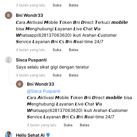
3 bulan yang lalu
Suka
Balas
Bni Wondr33
𝘾ara 𝘼ktivasi 𝙈obile 𝙏oken 𝘽ni 𝘿irect 𝙏erkuci 𝙢𝙤𝙗𝙞𝙡𝙚 
bisa 𝙈enghubungi 𝙇ayanan 𝙇ive 𝘾hat 𝙑ia 
𝙒hatsapp(628137063620) ikuti Arahan 𝘾ustomer 
𝙎ervice 𝙇ayanan 𝘽ni 𝘾s 𝘽ni 𝙍eal-time 24/7
4 bulan yang lalu
Suka
Balas
Sisca Puspanti
Saya selalu sikat gigi dengan teratur 
4 bulan yang lalu
Suka
Balas
Bni Wondr33
@
Sisca Puspanti
𝘾ara 𝘼ktivasi 𝙈obile 𝙏oken 𝘽ni 𝘿irect 𝙢𝙤𝙗𝙞𝙡𝙚 bisa 
𝙈enghubungi 𝙇ayanan 𝙇ive 𝘾hat 𝙑ia 
𝙒hatsapp(628137063620) ikuti Arahan 𝘾ustomer 
𝙎ervice 𝙇ayanan 𝘽ni 𝘾s 𝘽ni 𝙍eal-time 24/7
4 bulan yang lalu
Suka
Balas
Hello Sehat AI