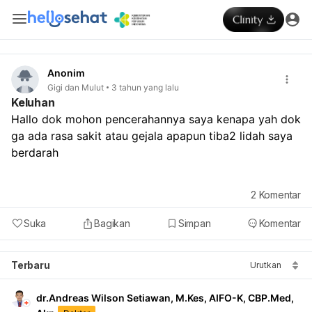
Anonim
Gigi dan Mulut
3 tahun yang lalu
Keluhan
Hallo dok mohon pencerahannya saya kenapa yah dok 
ga ada rasa sakit atau gejala apapun tiba2 lidah saya 
berdarah
2
Komentar
Suka
Bagikan
Simpan
Komentar
Terbaru
Urutkan
dr.Andreas Wilson Setiawan, M.Kes, AIFO-K, CBP.Med,