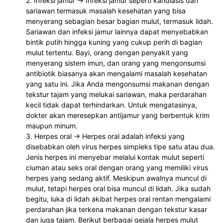
2. Infeksi jamur -> Infeksi jamur seperti kandiasis dan 
sariawan termasuk masalah kesehatan yang bisa 
menyerang sebagian besar bagian mulut, termasuk lidah. 
Sariawan dan infeksi jamur lainnya dapat menyebabkan 
bintik putih hingga kuning yang cukup perih di bagian 
mulut tertentu. Bayi, orang dengan penyakit yang 
menyerang sistem imun, dan orang yang mengonsumsi 
antibiotik biasanya akan mengalami masalah kesehatan 
yang satu ini. Jika Anda mengonsumsi makanan dengan 
tekstur tajam yang melukai sariawan, maka perdarahan 
kecil tidak dapat terhindarkan. Untuk mengatasinya, 
dokter akan meresepkan antijamur yang berbentuk krim 
maupun minum.
3. Herpes oral -> Herpes oral adalah infeksi yang 
disebabkan oleh virus herpes simpleks tipe satu atau dua. 
Jenis herpes ini menyebar melalui kontak mulut seperti 
ciuman atau seks oral dengan orang yang memiliki virus 
herpes yang sedang aktif. Meskipun awalnya muncul di 
mulut, tetapi herpes oral bisa muncul di lidah. Jika sudah 
begitu, luka di lidah akibat herpes oral rentan mengalami 
perdarahan jika terkena makanan dengan tekstur kasar 
dan juga tajam. Berikut berbagai gejala herpes mulut 