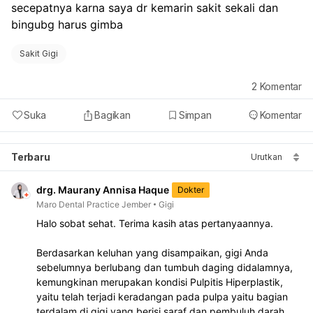
secepatnya karna saya dr kemarin sakit sekali dan 
bingubg harus gimba
Sakit Gigi
2
Komentar
Suka
Bagikan
Simpan
Komentar
Terbaru
Urutkan
drg. Maurany Annisa Haque
Dokter
Maro Dental Practice Jember
Gigi
Halo sobat sehat. Terima kasih atas pertanyaannya.
Berdasarkan keluhan yang disampaikan, gigi Anda 
sebelumnya berlubang dan tumbuh daging didalamnya, 
kemungkinan merupakan kondisi Pulpitis Hiperplastik, 
yaitu telah terjadi keradangan pada pulpa yaitu bagian 
terdalam di gigi yang berisi saraf dan pembuluh darah, 