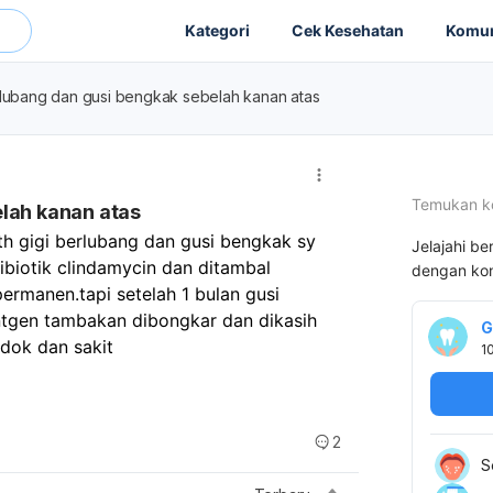
Kategori
Cek Kesehatan
Komun
rlubang dan gusi bengkak sebelah kanan atas
Temukan k
elah kanan atas
 gigi berlubang dan gusi bengkak sy 
Jelajahi be
biotik clindamycin dan ditambal 
dengan kon
ermanen.tapi setelah 1 bulan gusi 
ntgen tambakan dibongkar dan dikasih 
G
dok dan sakit 
1
2
S