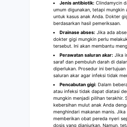
Jenis antibiotik:
Clindamycin da
umum digunakan, tetapi mungkin ad
untuk kasus anak Anda. Dokter gi
berdasarkan hasil pemeriksaan.
Drainase abses:
Jika ada abses
dokter gigi mungkin perlu melaku
tersebut. Ini akan membantu meng
Perawatan saluran akar:
Jika i
saraf dan pembuluh darah di dala
diperlukan. Prosedur ini bertuju
saluran akar agar infeksi tidak me
Pencabutan gigi:
Dalam beberap
atau infeksi tidak dapat diatasi d
mungkin menjadi pilihan terakhir. 
kebersihan mulut anak Anda denga
menghindari makanan manis. Jika
memberikan obat pereda nyeri sep
dosis yang dianjurkan. Namun, tet