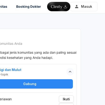
itas
Booking Dokter
Masuk
omunitas Anda
rbagai jenis komunitas yang ada dan paling sesuai
disi kesehatan yang Anda hadapi.
igi dan Mulut
0
topik
Gabung
eriawan
Ikuti