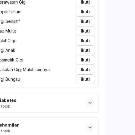
erawatan Gigi
Ikuti
opik Umum
Ikuti
igi Sensitif
Ikuti
au Mulut
Ikuti
akit Gigi
Ikuti
igi Anak
Ikuti
osmetik Gigi
Ikuti
asalah Gigi Mulut Lainnya
Ikuti
igi Bungsu
Ikuti
iabetes
2
topik
ehamilan
2
topik