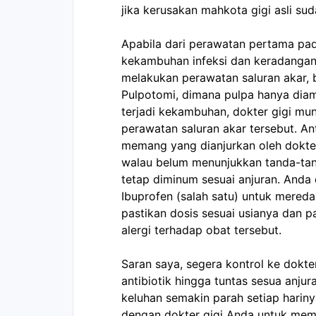
jika kerusakan mahkota gigi asli sud
Apabila dari perawatan pertama pa
kekambuhan infeksi dan keradangan,
melakukan perawatan saluran akar, 
Pulpotomi, dimana pulpa hanya diamb
terjadi kekambuhan, dokter gigi mu
perawatan saluran akar tersebut. Ant
memang yang dianjurkan oleh dokter 
walau belum menunjukkan tanda-tand
tetap diminum sesuai anjuran. And
Ibuprofen (salah satu) untuk mereda
pastikan dosis sesuai usianya dan pa
alergi terhadap obat tersebut.
Saran saya, segera kontrol ke dokter
antibiotik hingga tuntas sesua anjur
keluhan semakin parah setiap hariny
dengan dokter gigi Anda untuk meme