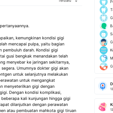
Terbaru
P
T
G
 pertanyaannya.
B
S
aikan, kemungkinan kondisi gigi 
G
lah mencapai pulpa, yaitu bagian 
n pembuluh darah. Kondisi gigi 
K
tai gusi bengkak menandakan telah 
M
yang menyebar ke jaringan sekitarnya, 
G
segera. Umumnya dokter gigi akan 
ontgen untuk selanjutnya melakukan 
 perawatan untuk mengangkat 
D
an menyeterilkan gigi dengan 
1
gi. Dengan kondisi komplikasi, 
eberapa kali kunjungan hingga gigi 
 dapat dilanjutkan dengan perawatan 
K
1
anen atau pembuatan mahkota gigi tiruan 