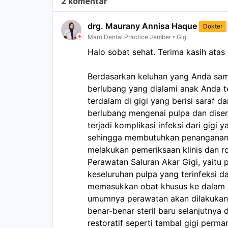
2 komentar
drg. Maurany Annisa Haque
Dokter
Maro Dental Practice Jember
Gigi
Halo sobat sehat. Terima kasih atas
Berdasarkan keluhan yang Anda samp
berlubang yang dialami anak Anda te
terdalam di gigi yang berisi saraf da
berlubang mengenai pulpa dan diser
terjadi komplikasi infeksi dari gigi 
sehingga membutuhkan penanganan 
melakukan pemeriksaan klinis dan r
Perawatan Saluran Akar Gigi, yaitu
keseluruhan pulpa yang terinfeksi d
memasukkan obat khusus ke dalam gi
umumnya perawatan akan dilakukan b
benar-benar steril baru selanjutnya
restoratif seperti tambal gigi perm