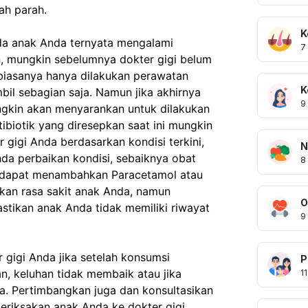
ah parah.
K
da anak Anda ternyata mengalami 
7
 mungkin sebelumnya dokter gigi belum 
biasanya hanya dilakukan perawatan 
K
il sebagian saja. Namun jika akhirnya 
9
ngkin akan menyarankan untuk dilakukan 
ibiotik yang diresepkan saat ini mungkin 
gigi Anda berdasarkan kondisi terkini, 
N
a perbaikan kondisi, sebaiknya obat 
8
a dapat menambahkan Paracetamol atau 
kan rasa sakit anak Anda, namun 
O
stikan anak Anda tidak memiliki riwayat 
9
 gigi Anda jika setelah konsumsi 
P
an, keluhan tidak membaik atau jika 
11
a. Pertimbangkan juga dan konsultasikan 
riksakan anak Anda ke dokter gigi 