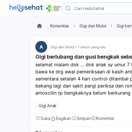
Komunitas
Gigi dan Mulut
Gigi be
A
Gigi dan Mulut
1 tahun yang lalu
Gigi berlubang dan gusi bengkak seb
selamat malam dok … dok anak sy umur 7 th
bawa ke drg awal pemeriksaan di kasih anti
sementara setalah 4 hari control ditambal p
bekang lagi dan sakit pergi periksa dan ro
amoxcilin tp bengkaknya belum berkurang 
Gigi Anak
Suka
Bagikan
Simpan
Komentar