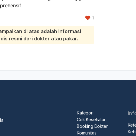
rehensif.
1
ampaikan di atas adalah informasi
s resmi dari dokter atau pakar.
Kategori
Inf
Cek Kesehatan
da
Ket
Booking Dokter
r
Kebi
Komunitas