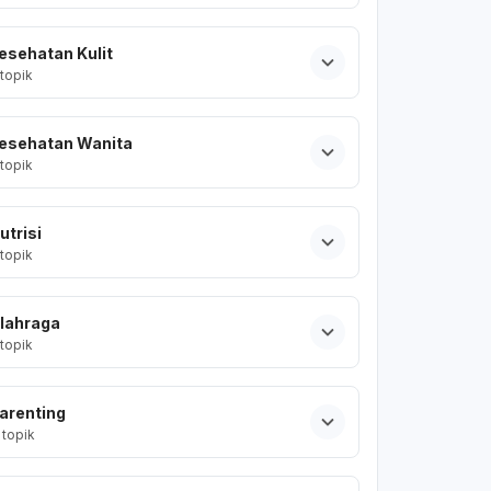
esehatan Kulit
topik
esehatan Wanita
topik
utrisi
topik
lahraga
topik
arenting
topik