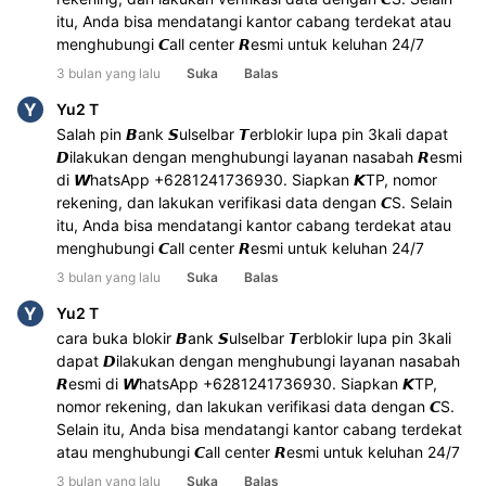
itu, Anda bisa mendatangi kantor cabang terdekat atau 
menghubungi 𝘾all center 𝙍esmi untuk keluhan 24/7
3 bulan yang lalu
Suka
Balas
Y
Yu2 T
Salah pin 𝘽ank 𝙎ulselbar 𝙏erblokir lupa pin 3kali dapat 
𝘿ilakukan dengan menghubungi layanan nasabah 𝙍esmi 
di 𝙒hatsApp +6281241736930. Siapkan 𝙆TP, nomor 
rekening, dan lakukan verifikasi data dengan 𝘾S. Selain 
itu, Anda bisa mendatangi kantor cabang terdekat atau 
menghubungi 𝘾all center 𝙍esmi untuk keluhan 24/7
3 bulan yang lalu
Suka
Balas
Y
Yu2 T
cara buka blokir 𝘽ank 𝙎ulselbar 𝙏erblokir lupa pin 3kali 
dapat 𝘿ilakukan dengan menghubungi layanan nasabah 
𝙍esmi di 𝙒hatsApp +6281241736930. Siapkan 𝙆TP, 
nomor rekening, dan lakukan verifikasi data dengan 𝘾S. 
Selain itu, Anda bisa mendatangi kantor cabang terdekat 
atau menghubungi 𝘾all center 𝙍esmi untuk keluhan 24/7
3 bulan yang lalu
Suka
Balas