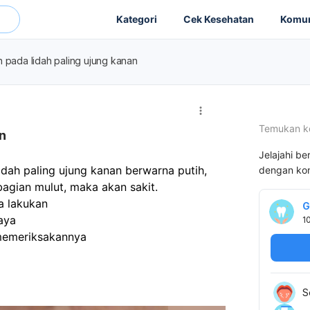
Kategori
Cek Kesehatan
Komun
n pada lidah paling ujung kanan
Temukan k
n
Jelajahi be
idah paling ujung kanan berwarna putih, 
dengan kon
bagian mulut, maka akan sakit.
a lakukan
G
aya
1
memeriksakannya
S