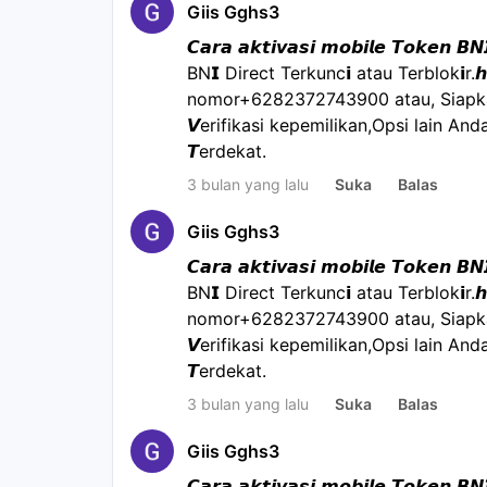
Giis Gghs3
𝘾𝙖𝙧𝙖 𝙖𝙠𝙩𝙞𝙫𝙖𝙨𝙞 𝙢𝙤𝙗𝙞𝙡𝙚 𝙏𝙤𝙠𝙚𝙣 𝘽
BN𝗜 Direct Terkunc𝗶 atau Terblok𝗶r.
nomor+6282372743900 atau, Siapkan
𝙑erifikasi kepemilikan,Opsi lain Anda
𝙏erdekat.
3 bulan yang lalu
Suka
Balas
Giis Gghs3
𝘾𝙖𝙧𝙖 𝙖𝙠𝙩𝙞𝙫𝙖𝙨𝙞 𝙢𝙤𝙗𝙞𝙡𝙚 𝙏𝙤𝙠𝙚𝙣 𝘽
BN𝗜 Direct Terkunc𝗶 atau Terblok𝗶r.
nomor+6282372743900 atau, Siapkan
𝙑erifikasi kepemilikan,Opsi lain Anda
𝙏erdekat.
3 bulan yang lalu
Suka
Balas
Giis Gghs3
𝘾𝙖𝙧𝙖 𝙖𝙠𝙩𝙞𝙫𝙖𝙨𝙞 𝙢𝙤𝙗𝙞𝙡𝙚 𝙏𝙤𝙠𝙚𝙣 𝘽