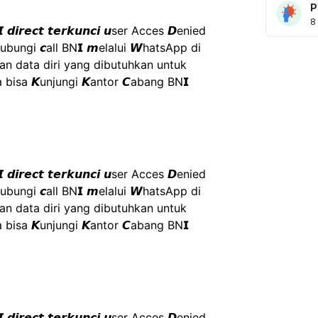
P
8
𝙉𝙄 𝙙𝙞𝙧𝙚𝙘𝙩 𝙩𝙚𝙧𝙠𝙪𝙣𝙘𝙞 𝙪ser Acces 𝘿enied 
ubungi 𝙘all BN𝗜 𝙢elalui 𝙒hatsApp di 
 data diri yang dibutuhkan untuk 
 bisa 𝙆unjungi 𝙆antor 𝘾abang BN𝗜 
𝙉𝙄 𝙙𝙞𝙧𝙚𝙘𝙩 𝙩𝙚𝙧𝙠𝙪𝙣𝙘𝙞 𝙪ser Acces 𝘿enied 
ubungi 𝙘all BN𝗜 𝙢elalui 𝙒hatsApp di 
 data diri yang dibutuhkan untuk 
 bisa 𝙆unjungi 𝙆antor 𝘾abang BN𝗜 
𝙉𝙄 𝙙𝙞𝙧𝙚𝙘𝙩 𝙩𝙚𝙧𝙠𝙪𝙣𝙘𝙞 𝙪ser Acces 𝘿enied 