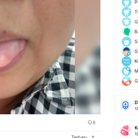
P
T
G
B
S
G
K
M
G
D
1
6
K
1
Terbaru