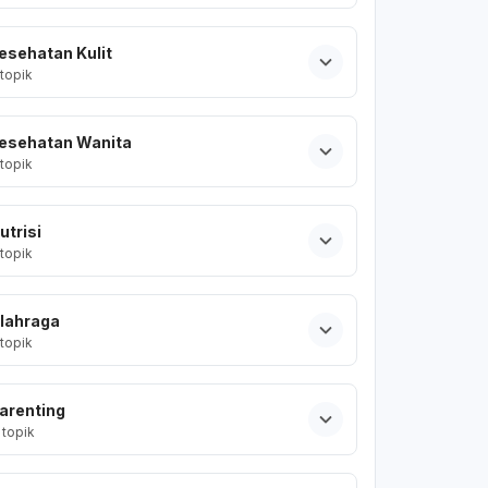
esehatan Kulit
topik
esehatan Wanita
topik
utrisi
topik
lahraga
topik
arenting
topik