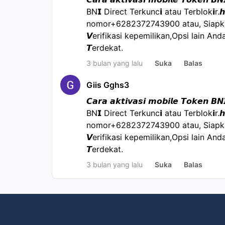
BN𝗜 Direct Terkunc𝗶 atau Terblok𝗶r.
nomor+6282372743900 atau, Siapkan
𝙑erifikasi kepemilikan,Opsi lain Anda
𝙏erdekat.
3 bulan yang lalu
Suka
Balas
Giis Gghs3
𝘾𝙖𝙧𝙖 𝙖𝙠𝙩𝙞𝙫𝙖𝙨𝙞 𝙢𝙤𝙗𝙞𝙡𝙚 𝙏𝙤𝙠𝙚𝙣 𝘽
BN𝗜 Direct Terkunc𝗶 atau Terblok𝗶r.
nomor+6282372743900 atau, Siapkan
𝙑erifikasi kepemilikan,Opsi lain Anda
𝙏erdekat.
3 bulan yang lalu
Suka
Balas