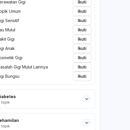
erawatan Gigi
Ikuti
opik Umum
Ikuti
igi Sensitif
Ikuti
au Mulut
Ikuti
akit Gigi
Ikuti
igi Anak
Ikuti
osmetik Gigi
Ikuti
asalah Gigi Mulut Lainnya
Ikuti
igi Bungsu
Ikuti
iabetes
2
topik
ehamilan
2
topik