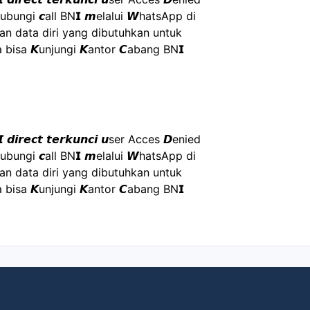
ubungi 𝙘all BN𝗜 𝙢elalui 𝙒hatsApp di 
 data diri yang dibutuhkan untuk 
 bisa 𝙆unjungi 𝙆antor 𝘾abang BN𝗜 
𝙉𝙄 𝙙𝙞𝙧𝙚𝙘𝙩 𝙩𝙚𝙧𝙠𝙪𝙣𝙘𝙞 𝙪ser Acces 𝘿enied 
ubungi 𝙘all BN𝗜 𝙢elalui 𝙒hatsApp di 
 data diri yang dibutuhkan untuk 
 bisa 𝙆unjungi 𝙆antor 𝘾abang BN𝗜 