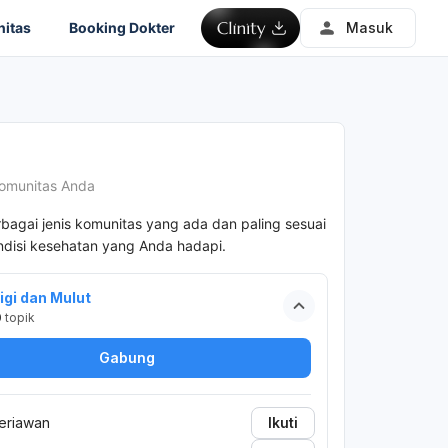
itas
Booking Dokter
Masuk
omunitas Anda
rbagai jenis komunitas yang ada dan paling sesuai
disi kesehatan yang Anda hadapi.
igi dan Mulut
0
topik
Gabung
eriawan
Ikuti