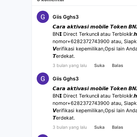
Giis Gghs3
𝘾𝙖𝙧𝙖 𝙖𝙠𝙩𝙞𝙫𝙖𝙨𝙞 𝙢𝙤𝙗𝙞𝙡𝙚 𝙏𝙤𝙠𝙚𝙣 𝘽
BN𝗜 Direct Terkunc𝗶 atau Terblok𝗶r.
nomor+6282372743900 atau, Siapkan
𝙑erifikasi kepemilikan,Opsi lain Anda
𝙏erdekat.
3 bulan yang lalu
Suka
Balas
Giis Gghs3
𝘾𝙖𝙧𝙖 𝙖𝙠𝙩𝙞𝙫𝙖𝙨𝙞 𝙢𝙤𝙗𝙞𝙡𝙚 𝙏𝙤𝙠𝙚𝙣 𝘽
BN𝗜 Direct Terkunc𝗶 atau Terblok𝗶r.
nomor+6282372743900 atau, Siapkan
𝙑erifikasi kepemilikan,Opsi lain Anda
𝙏erdekat.
3 bulan yang lalu
Suka
Balas