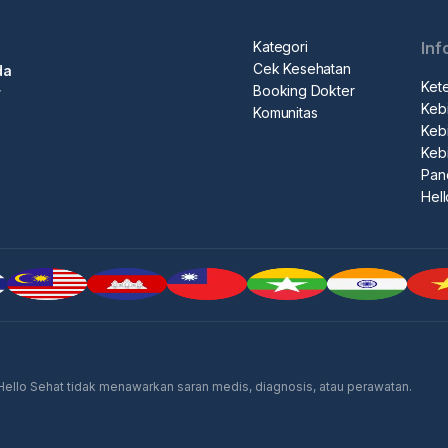
Kategori
Inf
Cek Kesehatan
da
Ket
Booking Dokter
r
Kebi
Komunitas
Kebi
Keb
Pan
Hel
 Hello Sehat tidak menawarkan saran medis, diagnosis, atau perawatan.