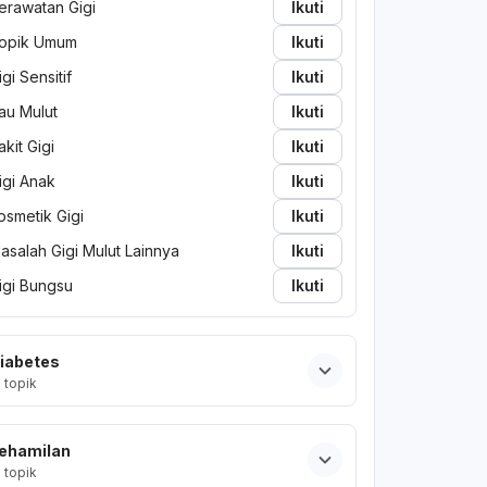
erawatan Gigi
Ikuti
opik Umum
Ikuti
igi Sensitif
Ikuti
au Mulut
Ikuti
akit Gigi
Ikuti
igi Anak
Ikuti
osmetik Gigi
Ikuti
asalah Gigi Mulut Lainnya
Ikuti
igi Bungsu
Ikuti
iabetes
2
topik
ehamilan
2
topik