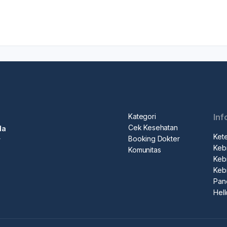
Kategori
Inf
Cek Kesehatan
da
Ket
Booking Dokter
r
Kebi
Komunitas
Kebi
Keb
Pan
Hel