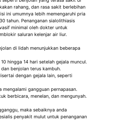
 seperti benjolan yang terasa sakit di 
akan rahang, dan rasa sakit berlebihan 
si ini umumnya lebih memengaruhi pria 
0 tahun. Penanganan sialolithiasis 
sif minimal oleh dokter untuk 
okir saluran kelenjar air liur.
njolan di lidah menunjukkan beberapa 
10 hingga 14 hari setelah gejala muncul.
n dan benjolan terus kambuh.
sertai dengan gejala lain, seperti 
ga mengalami gangguan pernapasan.
k berbicara, menelan, dan mengunyah.
gganggu, maka sebaiknya anda 
esialis penyakit mulut untuk penanganan 