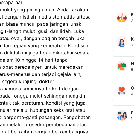
erapa hari.
 mulut yang paling umum Anda rasakan 
K
l dengan istilah medis stomatitis aftosa 
7
an biasa muncul pada jaringan lunak 
git-langit mulut, gusi, dan lidah. Luka 
tau oval, dengan bagian tengah luka 
K
dan tepian yang kemerahan. Kondisi ini 
9
di lidah ini juga tidak diketahui secara 
dalam 10 hingga 14 hari tanpa 
N
 obat pereda nyeri untuk meredakan 
8
erus-menerus dan terjadi gejala lain, 
segera kunjungi dokter. 
O
skuamosa umumnya terkait dengan 
9
 pada rongga mulut sehingga mungkin 
tuk tak beraturan. Kondisi yang juga 
nular melalui hubungan seks oral atau 
P
ng bergonta-ganti pasangan. Pengobatan 
11
an melalui prosedur pembedahan atau 
 sangat berkaitan dengan berkembangnya 