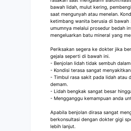
rasakan saat mengalami sialolithiasis
bawah lidah, mulut kering, pembengk
saat mengunyah atau menelan. Kondi
ketimbang wanita berusia di bawah 3
umumnya melalui prosedur bedah inva
mengeluarkan batu mineral yang membl
Periksakan segera ke dokter jika be
gejala seperti di bawah ini.
- Benjolan lidah tidak sembuh dalam 
- Kondisi terasa sangat menyakitka
- Timbul rasa sakit pada lidah atau di
demam.
- Lidah bengkak sangat besar hing
- Mengganggu kemampuan anda untu
Apabila benjolan dirasa sangat men
berkonsultasi dengan dokter gigi sp
lebih lanjut. 