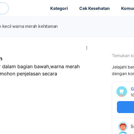
Kategori
Cek Kesehatan
Komun
n kecil warna merah kehitaman
Temukan k
n
ir dalam bagian bawah,warna merah 
Jelajahi be
mohon penjelasan secara 
dengan kon
G
1
S