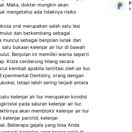
P
al. Maka, dokter mungkin akan 
8
k mengetahui ada tidaknya risiko 
kosa oral merupakan salah satu lesi 
 mulut dan berkembang sebagai 
isa muncul sebagai benjolan lunak dan 
atu bukaan kelenjar air liur di bawah 
mulut. Benjolan ini memiliki warna seperti 
p. Kista cenderung hilang secara 
l kembali apabila teriritasi oleh air liur. 
 Experimental Dentistry, orang dengan 
el, tetapi lebih sering terjadi antara 
u batu kelenjar air liur merupakan kondisi 
istal pada saluran kelenjar air liur. 
hirnya akan memblokir kelenjar air liur 
kelenjar parotid, kelenjar 
ual. Beberapa gejala yang bisa Anda 