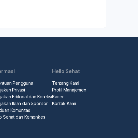
ormasi
Hello Sehat
entuan Pengguna
Tentang Kami
jakan Privasi
Profil Manajemen
jakan Editorial dan Koreksi
Karier
ijakan Iklan dan Sponsor
Kontak Kami
duan Komunitas
lo Sehat dan Kemenkes