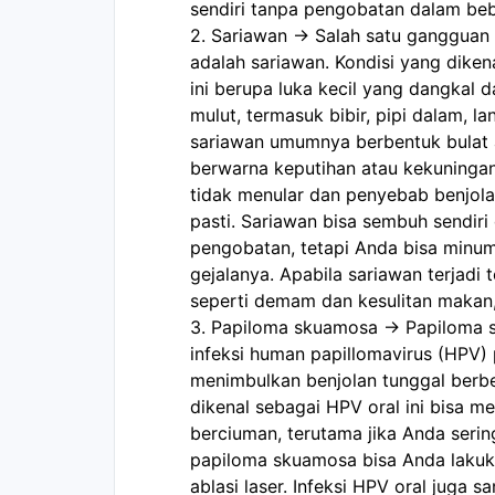
sendiri tanpa pengobatan dalam beb
2. Sariawan -> Salah satu gangguan
adalah sariawan. Kondisi yang dikena
ini berupa luka kecil yang dangkal d
mulut, termasuk bibir, pipi dalam, lan
sariawan umumnya berbentuk bulat a
berwarna keputihan atau kekuningan 
tidak menular dan penyebab benjolan 
pasti. Sariawan bisa sembuh sendiri 
pengobatan, tetapi Anda bisa minum
gejalanya. Apabila sariawan terjadi t
seperti demam dan kesulitan makan, 
3. Papiloma skuamosa -> Papiloma 
infeksi human papillomavirus (HPV)
menimbulkan benjolan tunggal berben
dikenal sebagai HPV oral ini bisa me
berciuman, terutama jika Anda seri
papiloma skuamosa bisa Anda lakuk
ablasi laser. Infeksi HPV oral juga