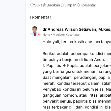
Suka
Bagikan
Simpan
Komentar
1 komentar
dr.Andreas Wilson Setiawan, M.Kes
None
Magister Kesehatan
Halo yuli, terima kasih atas pertany
Berikut adalah beberapa kondisi me
timbulnya benjolan di lidah Anda. 
1. Papilitis -> Papila adalah benjola
yang berfungsi untuk menerima ran
Saat mengalami peradangan, papila 
merah. Kondisi tersebut dalam istilah
Penyebab kondisi ini belum jelas. Nam
gangguan hormon, atau iritasi akiba
penyakit serius, papilitis bisa menimb
rasa terbakar di lidah. Kondisi ini bi