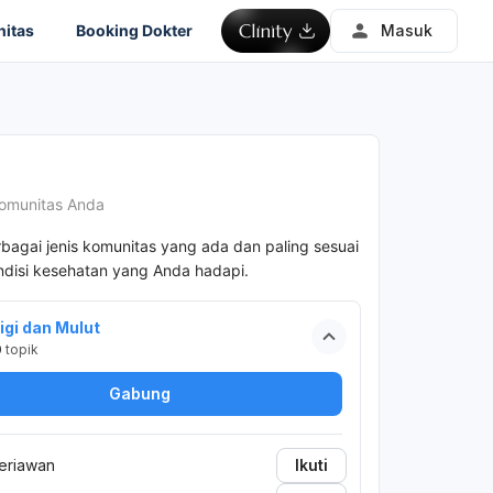
itas
Booking Dokter
Masuk
omunitas Anda
rbagai jenis komunitas yang ada dan paling sesuai
disi kesehatan yang Anda hadapi.
igi dan Mulut
0
topik
Gabung
eriawan
Ikuti