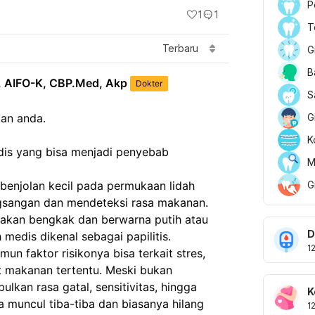
P
1
1
T
Terbaru
G
B
, AIFO-K, CBP.Med, Akp
Dokter
S
G
aan anda. 
K
dis yang bisa menjadi penyebab 
M
G
n-benjolan kecil pada permukaan lidah 
gsangan dan mendeteksi rasa makanan. 
akan bengkak dan berwarna putih atau 
D
 medis dikenal sebagai papilitis. 
1
un faktor risikonya bisa terkait stres, 
t makanan tertentu. Meski bukan 
ulkan rasa gatal, sensitivitas, hingga 
K
sa muncul tiba-tiba dan biasanya hilang 
1