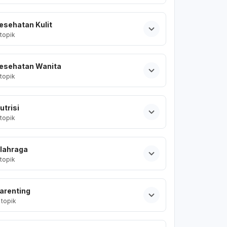
esehatan Kulit
topik
esehatan Wanita
topik
utrisi
topik
lahraga
topik
arenting
topik