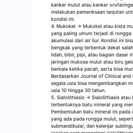
kanker mulut atau kanker orofaringe
melakukan pemeriksaan lanjutan untu
kondisi ini.
4. Mukokel -> Mukokel atau kista mu
yang paling umum terjadi di rongga
akumulasi dari air liur. Kondisi ini b
bengkak yang terbentuk dekat salah s
lidah, bibir, pipi, atau bagian dasar 
jaringan mukosa mulut atau biru gela
berkala ketika pecah, serta bisa muncu
Berdasarkan Journal of Clinical and
segala usia bisa mengembangkan mukok
usia 10 hingga 30 tahun.
5. Sialolithiasis -> Sialolithiasis ata
terbentuknya batu mineral yang mengkr
Pembentukan batu mineral ini pada ak
yang ada pada rongga mulut, seperti 
submandibular, dan kelenjar subling