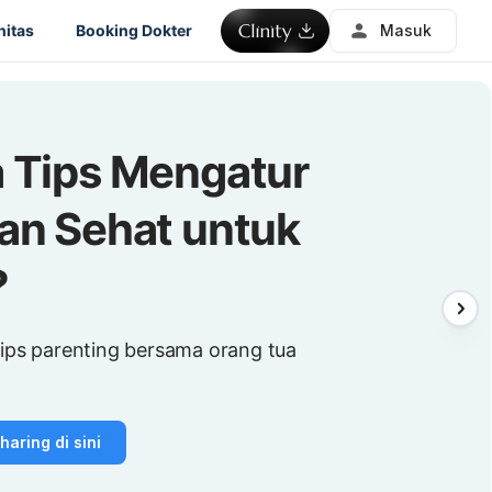
itas
Booking Dokter
Masuk
 Tips Mengatur
an Sehat untuk
?
tips parenting bersama orang tua
aring di sini