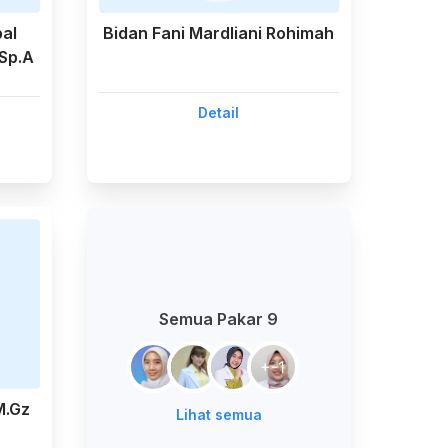
al
Bidan Fani Mardliani Rohimah
 Sp.A
Detail
Semua Pakar 9
+
-1
M.Gz
Lihat semua