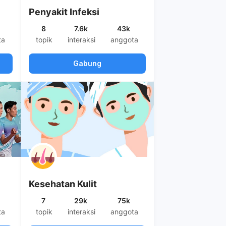
Penyakit Infeksi
8
7.6k
43k
ta
topik
interaksi
anggota
Gabung
Kesehatan Kulit
7
29k
75k
ta
topik
interaksi
anggota