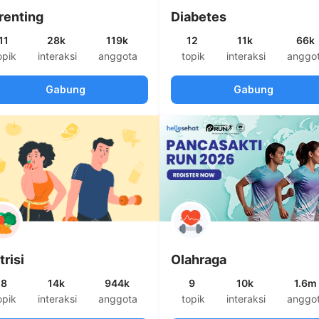
renting
Diabetes
11
28k
119k
12
11k
66k
opik
interaksi
anggota
topik
interaksi
anggo
Gabung
Gabung
trisi
Olahraga
8
14k
944k
9
10k
1.6m
opik
interaksi
anggota
topik
interaksi
anggo