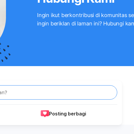
Ingin ikut berkontribusi di komunitas s
ingin beriklan di laman ini? Hubungi ka
Kontak Kami
an?
Posting berbagi