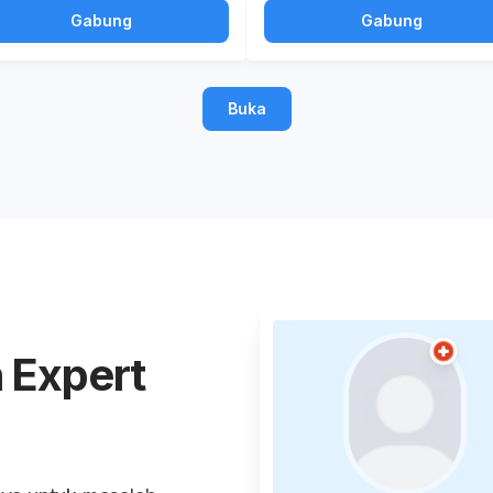
Gabung
Gabung
Buka
 Expert