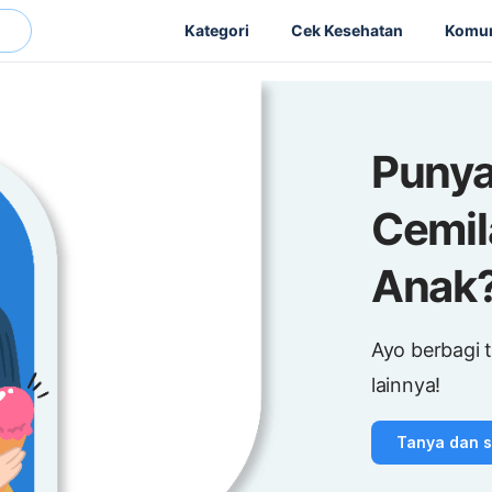
Kategori
Cek Kesehatan
Komun
Punya
Cemil
Anak
Ayo berbagi 
lainnya!
Tanya dan sh