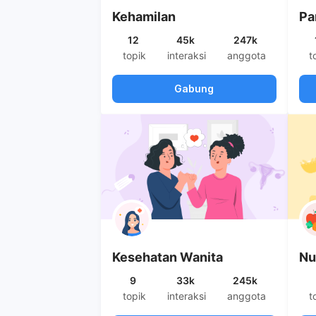
Kehamilan
Pa
12
45k
247k
topik
interaksi
anggota
t
Gabung
Kesehatan Wanita
Nu
9
33k
245k
topik
interaksi
anggota
t