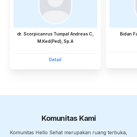
dr. Scorpicanrus Tumpal Andreas C,
Bidan F
M.Ked(Ped), Sp.A
Detail
Komunitas Kami
Komunitas Hello Sehat merupakan ruang terbuka,