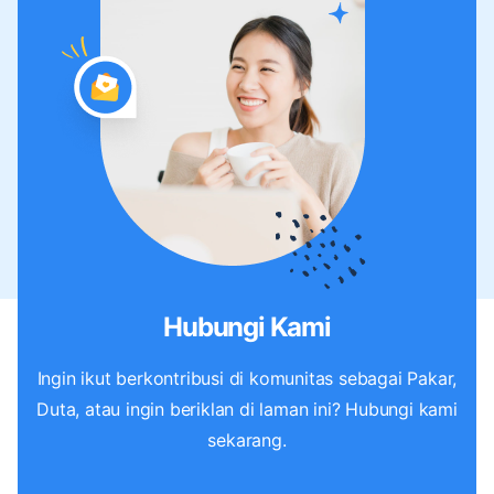
Hubungi Kami
Ingin ikut berkontribusi di komunitas sebagai Pakar,
Duta, atau ingin beriklan di laman ini? Hubungi kami
sekarang.