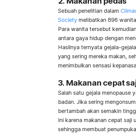
2. Makanan pedas
Sebuah
penelitian
dalam
Climac
Society
melibatkan 896 wanita 
Para wanita tersebut kemudian
antara gaya hidup dengan men
Hasilnya ternyata gejala-gejal
yang sering mereka makan, se
menimbulkan sensasi kepanas
3. Makanan cepat saj
Salah satu gejala menopause 
badan. Jika sering mengonsums
bertambah akan semakin tingg
Ini karena makanan cepat saj
sehingga membuat penumpukan 