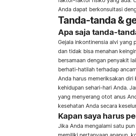
faktor-faktor risiko yang ada. 
Anda dapat berkonsultasi den
Tanda-tanda & ge
Apa saja tanda-tanda
Gejala inkontinensia alvi yang 
dan tidak bisa menahan keingin
bersamaan dengan penyakit lai
berhati-hatilah terhadap ancama
Anda harus memeriksakan diri 
kehidupan sehari-hari Anda. Ja
yang menyerang otot anus And
kesehatan Anda secara keselu
Kapan saya harus pe
Jika Anda mengalami satu pun 
memiliki pertanyaan apapun, ko