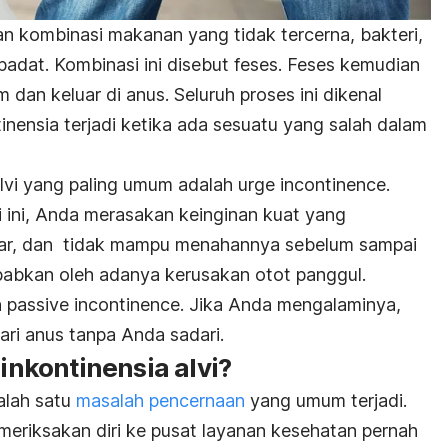
an kombinasi makanan yang tidak tercerna, bakteri,
padat. Kombinasi ini disebut feses. Feses kemudian
 dan keluar di anus. Seluruh proses ini dikenal
tinensia terjadi ketika ada sesuatu yang salah dalam
 alvi yang paling umum adalah
urge incontinence
.
 ini, Anda merasakan keinginan kuat yang
sar, dan tidak mampu menahannya sebelum sampai
sebabkan oleh adanya kerusakan otot panggul.
h
passive incontinence
. Jika Anda mengalaminya,
dari anus tanpa Anda sadari.
nkontinensia alvi?
alah satu
masalah pencernaan
yang umum terjadi.
meriksakan diri ke pusat layanan kesehatan pernah