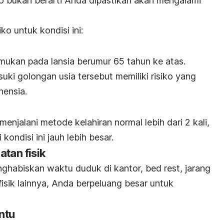
ko bukan berarti Anda dipastikan akan mengalami
iko untuk kondisi ini:
emukan pada lansia berumur 65 tahun ke atas.
ki golongan usia tersebut memiliki risiko yang
nensia.
enjalani metode kelahiran normal lebih dari 2 kali,
ondisi ini jauh lebih besar.
tan fisik
nghabiskan waktu duduk di kantor,
bed rest
, jarang
fisik lainnya, Anda berpeluang besar untuk
ntu