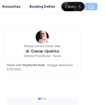
Komunitas
Booking Dokter
Ditinjau secara medis oleh
dr. Damar Upahita
General Practitioner · None
Ditulis oleh
Shylma Na'imah
·
Tanggal diperbarui
07/01/2021
Iklan