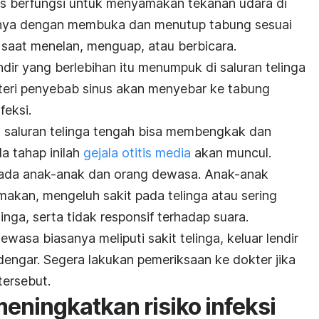
s berfungsi untuk menyamakan tekanan udara di
aranya dengan membuka dan menutup tabung sesuai
 saat menelan, menguap, atau berbicara.
endir yang berlebihan itu menumpuk di saluran telinga
teri penyebab sinus akan menyebar ke tabung
feksi.
i, saluran telinga tengah bisa membengkak dan
a tahap inilah
gejala otitis media
akan muncul.
i pada anak-anak dan orang dewasa. Anak-anak
makan, mengeluh sakit pada telinga atau sering
ga, serta tidak responsif terhadap suara.
wasa biasanya meliputi sakit telinga, keluar lendir
ndengar. Segera lakukan pemeriksaan ke dokter jika
tersebut.
meningkatkan risiko infeksi