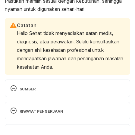
Pastikan memilih sesuai dengan kebutuhan, sehingga
nyaman untuk digunakan sehari-hari.
Catatan
Hello Sehat tidak menyediakan saran medis,
diagnosis, atau perawatan. Selalu konsultasikan
dengan ahli kesehatan profesional untuk
mendapatkan jawaban dan penanganan masalah
kesehatan Anda.
SUMBER
Keep listening | Headphone & earbud safety — 
Hearing health Foundation
. (n.d.). Hearing Health 
RIWAYAT PENGERJAAN
Foundation. Retrieved 10 October 2024, from 
https://hearinghealthfoundation.org/keeplistening/h
Versi Terbaru
eadphones#