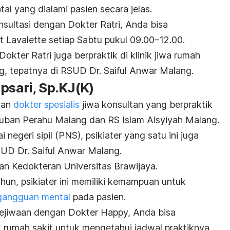
al yang dialami pasien secara jelas.
nsultasi dengan Dokter Ratri, Anda bisa
 Lavalette setiap Sabtu pukul 09.00
–
12.00.
Dokter Ratri juga berpraktik di klinik jiwa rumah
g, tepatnya di RSUD Dr. Saiful Anwar Malang.
psari, Sp.KJ(K)
akan
dokter spesialis
jiwa konsultan yang berpraktik
uban Perahu Malang dan RS Islam Aisyiyah Malang.
egeri sipil (PNS), psikiater yang satu ini juga
UD Dr. Saiful Anwar Malang.
n Kedokteran Universitas Brawijaya.
hun, psikiater ini memiliki kemampuan untuk
gangguan mental
pada pasien.
kejiwaan dengan Dokter Happy, Anda bisa
rumah sakit untuk mengetahui jadwal praktiknya.