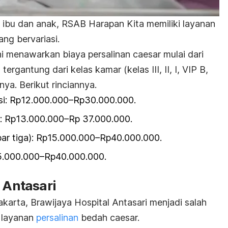
t ibu dan anak, RSAB Harapan Kita memiliki layanan
ng bervariasi.
ni menawarkan biaya persalinan caesar mulai dari
rgantung dari kelas kamar (kelas III, II, I, VIP B,
nya. Berikut rinciannya.
si: Rp12.000.000
–
Rp30.000.000.
: Rp13.000.000
–
Rp 37.000.000.
ar tiga): Rp15.000.000
–
Rp40.000.000.
5.000.000
–
Rp40.000.000.
 Antasari
akarta, Brawijaya Hospital Antasari menjadi salah
i layanan
persalinan
bedah caesar.