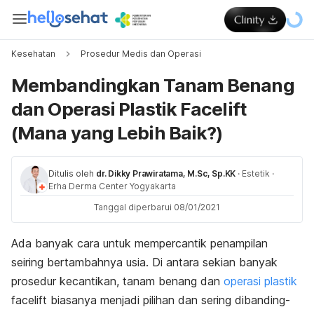
Kesehatan
Prosedur Medis dan Operasi
Membandingkan Tanam Benang
dan Operasi Plastik Facelift
(Mana yang Lebih Baik?)
Ditulis oleh
dr. Dikky Prawiratama, M.Sc, Sp.KK
·
Estetik
·
Erha Derma Center Yogyakarta
Tanggal diperbarui 08/01/2021
Ada banyak cara untuk mempercantik penampilan
seiring bertambahnya usia. Di antara sekian banyak
prosedur kecantikan, tanam benang dan
operasi plastik
facelift biasanya menjadi pilihan dan sering dibanding-