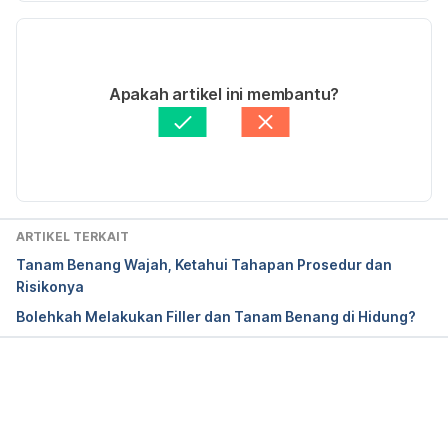
Versi Terbaru
08/01/2021
Ditulis oleh
dr. Dikky Prawiratama, M.Sc, Sp.KK
Apakah artikel ini membantu?
Diperbarui oleh: 
Fidhia Kemala
ARTIKEL TERKAIT
Tanam Benang Wajah, Ketahui Tahapan Prosedur dan
Risikonya
Bolehkah Melakukan Filler dan Tanam Benang di Hidung?
Memuat...