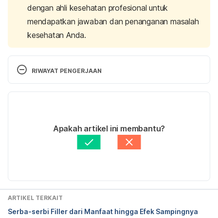
dengan ahli kesehatan profesional untuk
mendapatkan jawaban dan penanganan masalah
kesehatan Anda.
RIWAYAT PENGERJAAN
Versi Terbaru
22/04/2021
Ditulis oleh
dr. Ariana Suryadewi Soejanto, M. 
Apakah artikel ini membantu?
Biomed (AAM)
Diperbarui oleh: 
Ulfa
ARTIKEL TERKAIT
Serba-serbi Filler dari Manfaat hingga Efek Sampingnya