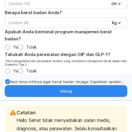
cm
Berapa berat badan Anda?
kg
Apakah Anda berminat program manajemen berat
badan?
Ya
Tidak
Tahukah Anda perawatan dengan GIP dan GLP-1?
*Jenis pengobatan dan perawatan terbaru yang membantu manajemen berat badan dan
Diabetes Tipe 2
Ya
Tidak
Ikuti terus infonya agar berat badan terjaga: Dapatkan update
dari pakar mengenai dukungan dan perawatan berat badan
Hitung
langsung ke inbox Anda.
Catatan
Hello Sehat tidak menyediakan saran medis,
diagnosis, atau perawatan. Selalu konsultasikan