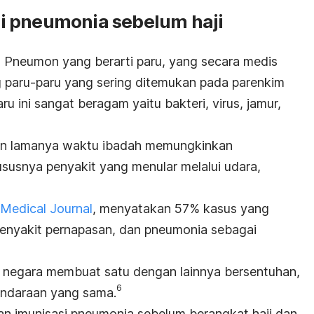
i pneumonia sebelum haji
t Pneumon yang berarti paru, yang secara medis
g paru-paru yang sering ditemukan pada parenkim
u ini sangat beragam yaitu bakteri, virus, jamur,
an lamanya waktu ibadah memungkinkan
ususnya penyakit yang menular melalui udara,
 Medical Journal
, menyatakan 57% kasus yang
h penyakit pernapasan, dan pneumonia sebagai
h negara membuat satu dengan lainnya bersentuhan,
6
endaraan yang sama.
gan imunisasi pneumonia sebelum berangkat haji dan