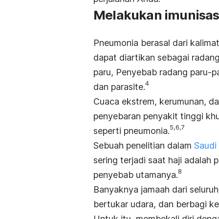
Melakukan imunisas
Pneumonia berasal dari kalima
dapat diartikan sebagai radan
paru, Penyebab radang paru-par
4
dan parasite.
Cuaca ekstrem, kerumunan, d
penyebaran penyakit tinggi kh
5,6,7
seperti pneumonia.
Sebuah penelitian dalam
Saudi
sering terjadi saat haji adala
8
penyebab utamanya.
Banyaknya jamaah dari seluru
bertukar udara, dan berbagi k
Untuk itu, membekali diri den