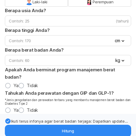
Laki-laki
Perempuan
Berapa usia Anda?
(tahun)
Berapa tinggi Anda?
cm
Berapa berat badan Anda?
kg
Apakah Anda berminat program manajemen berat
badan?
Ya
Tidak
Tahukah Anda perawatan dengan GIP dan GLP-1?
*Jenis pengobatan dan perawatan terbaru yang membantu manajemen berat badan dan
Diabetes Tipe 2
Ya
Tidak
Ikuti terus infonya agar berat badan terjaga: Dapatkan update
dari pakar mengenai dukungan dan perawatan berat badan
Hitung
langsung ke inbox Anda.