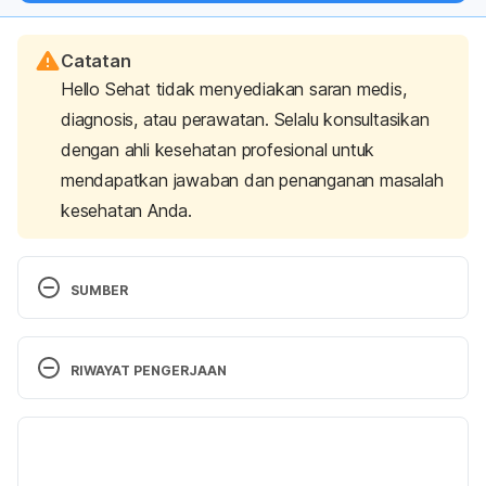
Catatan
Hello Sehat tidak menyediakan saran medis,
diagnosis, atau perawatan. Selalu konsultasikan
dengan ahli kesehatan profesional untuk
mendapatkan jawaban dan penanganan masalah
kesehatan Anda.
SUMBER
Can You Get Sick From Eating Other People’s 
Brains? How Your Body Would React To 
RIWAYAT PENGERJAAN
Consuming Fellow Humans 
http://www.medicaldaily.com/can-you-get-sick-
Versi Terbaru
eating-other-peoples-brains-how-your-body-
would-react-401557
 accessed March 23 2017
10/06/2021