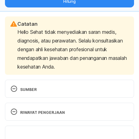
Hitung
langsung ke inbox Anda.
Catatan
Hello Sehat tidak menyediakan saran medis,
diagnosis, atau perawatan. Selalu konsultasikan
dengan ahli kesehatan profesional untuk
mendapatkan jawaban dan penanganan masalah
kesehatan Anda.
SUMBER
High red blood cell count – Health Information – 
Mayo Clinic. 
(2020)
. Mayoclinic.org. 
Retrieved 22 
RIWAYAT PENGERJAAN
March 2022 from 
 https://www.mayoclinic.org/symptoms/high-red-
Versi Terbaru
blood-cell-count/basics/causes/sym-20050858
11/04/2022