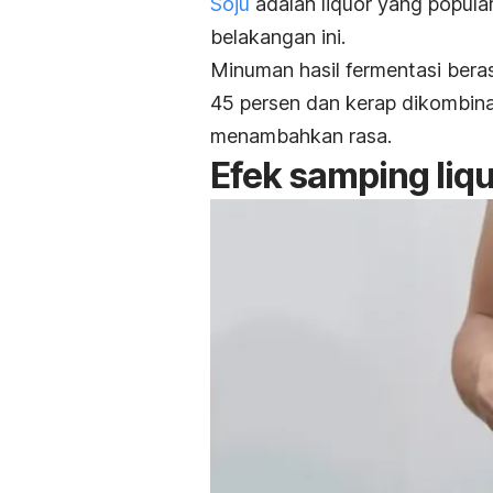
Soju
adalah liquor yang popul
belakangan ini.
Minuman hasil fermentasi beras
45 persen dan kerap dikombin
menambahkan rasa.
Efek samping liq