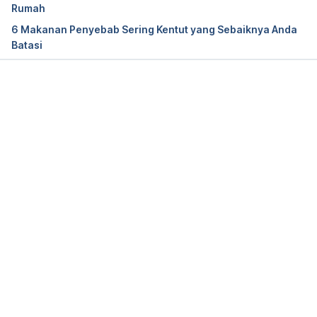
acquisition of a preference for chili pepper by 
Rumah
humans. Motivation and Emotion, 4(1), pp.77-101.
6 Makanan Penyebab Sering Kentut yang Sebaiknya Anda
Batasi
Memuat...