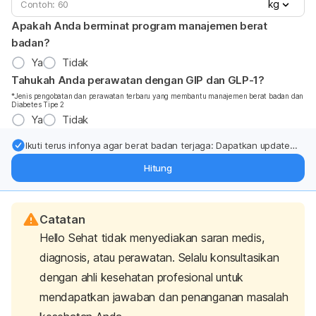
kg
Apakah Anda berminat program manajemen berat
badan?
Ya
Tidak
Tahukah Anda perawatan dengan GIP dan GLP-1?
*Jenis pengobatan dan perawatan terbaru yang membantu manajemen berat badan dan
Diabetes Tipe 2
Ya
Tidak
Ikuti terus infonya agar berat badan terjaga: Dapatkan update
dari pakar mengenai dukungan dan perawatan berat badan
Hitung
langsung ke inbox Anda.
Catatan
Hello Sehat tidak menyediakan saran medis,
diagnosis, atau perawatan. Selalu konsultasikan
dengan ahli kesehatan profesional untuk
mendapatkan jawaban dan penanganan masalah