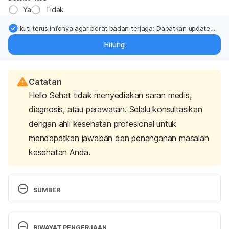
Ya
Tidak
Ikuti terus infonya agar berat badan terjaga: Dapatkan update
dari pakar mengenai dukungan dan perawatan berat badan
Hitung
langsung ke inbox Anda.
Catatan
Hello Sehat tidak menyediakan saran medis,
diagnosis, atau perawatan. Selalu konsultasikan
dengan ahli kesehatan profesional untuk
mendapatkan jawaban dan penanganan masalah
kesehatan Anda.
SUMBER
professional, C. C. medical. (2024). Biliary Colic: 
How To Recognize It & When To Seek Treatment. 
RIWAYAT PENGERJAAN