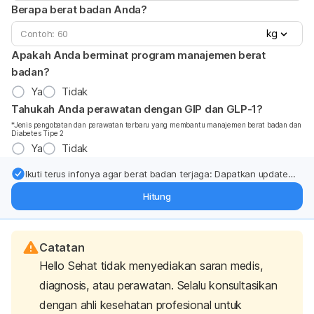
Berapa berat badan Anda?
kg
Apakah Anda berminat program manajemen berat
badan?
Ya
Tidak
Tahukah Anda perawatan dengan GIP dan GLP-1?
*Jenis pengobatan dan perawatan terbaru yang membantu manajemen berat badan dan
Diabetes Tipe 2
Ya
Tidak
Ikuti terus infonya agar berat badan terjaga: Dapatkan update
dari pakar mengenai dukungan dan perawatan berat badan
Hitung
langsung ke inbox Anda.
Catatan
Hello Sehat tidak menyediakan saran medis,
diagnosis, atau perawatan. Selalu konsultasikan
dengan ahli kesehatan profesional untuk