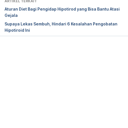
ARTIKEL TERKAIT
2485-2490. Retrieved from 
Aturan Diet Bagi Pengidap Hipotirod yang Bisa Bantu Atasi
https://www.aafp.org/afp/2000/1201/p2485.html
Gejala
Supaya Lekas Sembuh, Hindari 6 Kesalahan Pengobatan
Wiersinga, W. (2018). Myxedema and Coma 
Hipotiroid Ini
(Severe Hypothyroidism). Mdtext.Com, Inc.. 
Retrieved from 
https://www.ncbi.nlm.nih.gov/books/NBK279007/
Memuat...