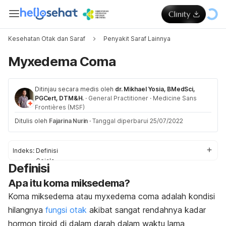
Kesehatan Otak dan Saraf
Penyakit Saraf Lainnya
Myxedema Coma
Ditinjau secara medis oleh
dr. Mikhael Yosia, BMedSci,
PGCert, DTM&H.
·
General Practitioner
·
Medicine Sans
Frontières (MSF)
Ditulis oleh
Fajarina Nurin
·
Tanggal diperbarui 25/07/2022
Indeks:
Definisi
Gejala
Definisi
Penyebab
Apa itu koma miksedema?
Diagnosis
Pengobatan
Koma miksedema atau myxedema coma adalah kondisi
Pencegahan
hilangnya
fungsi otak
akibat sangat rendahnya kadar
hormon tiroid di dalam darah dalam waktu lama