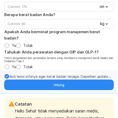
cm
Berapa berat badan Anda?
kg
Apakah Anda berminat program manajemen berat
badan?
Ya
Tidak
Tahukah Anda perawatan dengan GIP dan GLP-1?
*Jenis pengobatan dan perawatan terbaru yang membantu manajemen berat badan dan
Diabetes Tipe 2
Ya
Tidak
Ikuti terus infonya agar berat badan terjaga: Dapatkan update
dari pakar mengenai dukungan dan perawatan berat badan
Hitung
langsung ke inbox Anda.
Catatan
Hello Sehat tidak menyediakan saran medis,