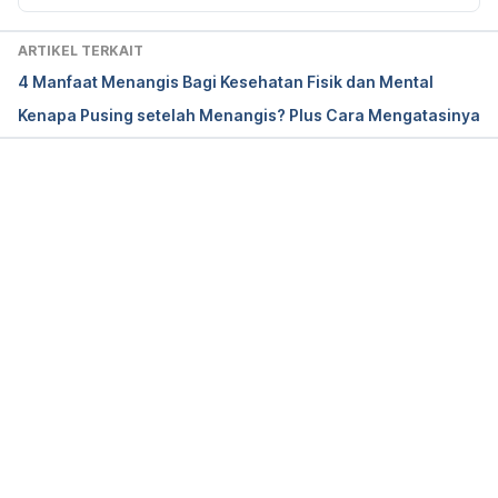
Why Can’t I Cry.
ARTIKEL TERKAIT
4 Manfaat Menangis Bagi Kesehatan Fisik dan Mental
http://www.menshealth.com/best-life/man-crying. 
Kenapa Pusing setelah Menangis? Plus Cara Mengatasinya
Accessed 28/04/2017.
Memuat...