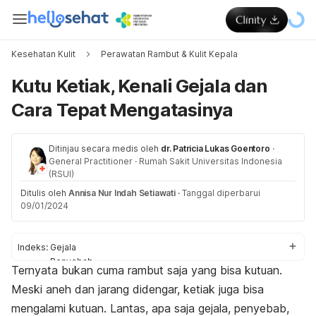
Kesehatan Kulit
Perawatan Rambut & Kulit Kepala
Kutu Ketiak, Kenali Gejala dan
Cara Tepat Mengatasinya
Ditinjau secara medis oleh
dr. Patricia Lukas Goentoro
·
General Practitioner
·
Rumah Sakit Universitas Indonesia
(RSUI)
Ditulis oleh
Annisa Nur Indah Setiawati
·
Tanggal diperbarui
09/01/2024
Indeks:
Gejala
Penyebab
Ternyata bukan cuma rambut saja yang bisa kutuan.
Cara mengatasi
Meski aneh dan jarang didengar, ketiak juga bisa
Cara mencegah
mengalami kutuan. Lantas, apa saja gejala, penyebab,