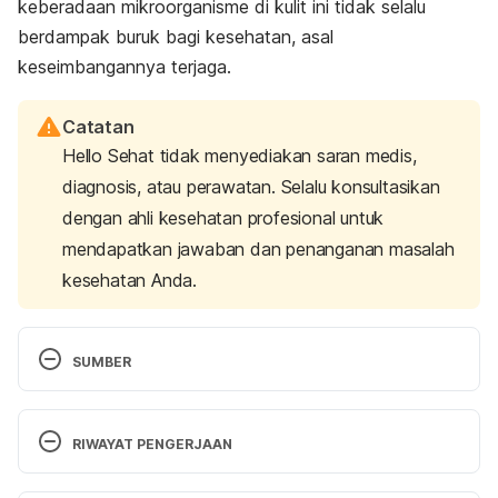
keberadaan mikroorganisme di kulit ini tidak selalu
berdampak buruk bagi kesehatan, asal
keseimbangannya terjaga.
Catatan
Hello Sehat tidak menyediakan saran medis,
diagnosis, atau perawatan. Selalu konsultasikan
dengan ahli kesehatan profesional untuk
mendapatkan jawaban dan penanganan masalah
kesehatan Anda.
SUMBER
Byrd, A. L., Belkaid, Y., & Segre, J. A. (2018, January 
15). 
The human skin microbiome
. Nature News. 
RIWAYAT PENGERJAAN
Retrieved April 1, 2022, from 
https://www.nature.com/articles/nrmicro.2017.157
Versi Terbaru