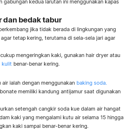
an gabungan kedua larutan ini menggunakan kapas
r
dan bedak tabur
erkembang jika tidak berada di lingkungan yang
agar tetap kering, terutama di sela-sela jari agar
k cukup mengeringkan kaki, gunakan
hair dryer
atau
n
kulit
benar-benar kering.
u air ialah dengan menggunakan
baking soda
.
rbonate
memiliki kandung antijamur saat digunakan
kan setengah cangkir soda kue dalam air hangat
endam kaki yang mengalami kutu air selama 15 hingga
ingkan kaki sampai benar-benar kering.