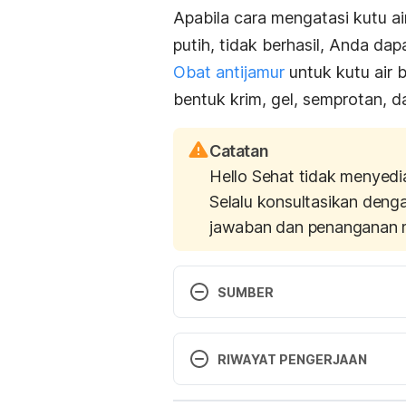
Apabila cara mengatasi kutu a
putih, tidak berhasil, Anda d
Obat antijamur
untuk kutu air 
bentuk krim, gel, semprotan, d
Catatan
Hello Sehat tidak menyedi
Selalu konsultasikan deng
jawaban dan penanganan 
SUMBER
Li, W., Shi, Q., Dai, H., Liang, Q., 
RIWAYAT PENGERJAAN
Scientific Reports
, 
6
(1). doi: 10
Versi Terbaru