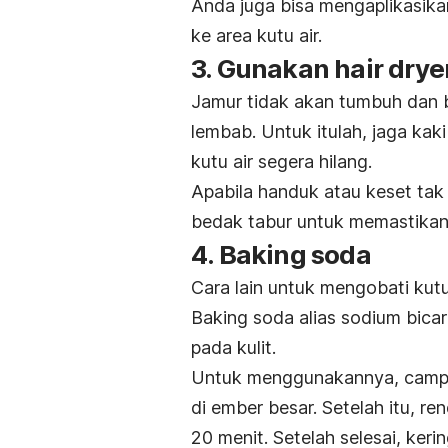
Anda juga bisa mengaplikasik
ke area kutu air.
3. Gunakan
hair drye
Jamur tidak akan tumbuh dan b
lembab. Untuk itulah, jaga kaki 
kutu air segera hilang.
Apabila handuk atau keset ta
bedak tabur untuk memastika
4.
Baking soda
Cara lain untuk mengobati kut
B
aking soda
alias
sodium bica
pada kulit.
Untuk menggunakannya, campur
di ember besar. Setelah itu, r
20 menit. Setelah selesai, ker