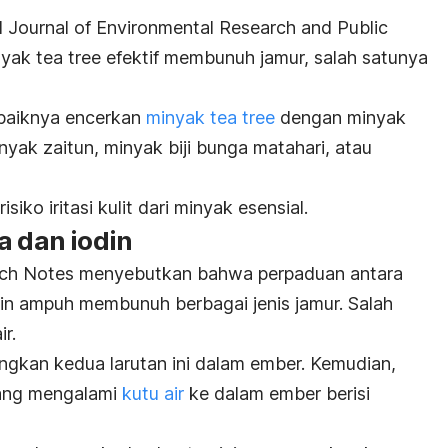
al Journal of Environmental Research and Public
nyak
tea tree
efektif membunuh jamur, salah satunya
baiknya encerkan
minyak
tea tree
dengan minyak
minyak zaitun, minyak biji bunga matahari, atau
siko iritasi kulit dari minyak esensial.
a dan iodin
ch Notes
menyebutkan
bahwa perpaduan antara
in ampuh membunuh berbagai jenis jamur. Salah
r.
kan kedua larutan ini dalam ember. Kemudian,
yang mengalami
kutu air
ke dalam ember berisi