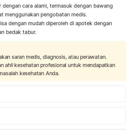
ir dengan cara alami, termasuk dengan bawang
apat menggunakan pengobatan medis.
bisa dengan mudah diperoleh di apotek dengan
an bedak tabur.
akan saran medis, diagnosis, atau perawatan.
an ahli kesehatan profesional untuk mendapatkan
masalah kesehatan Anda.
Xie, X., & Huang, X. et al. (2016). Antifungal activity, 
kinetics and molecular mechanism of action of garlic oil against Candida albicans. 
.1038/srep22805.