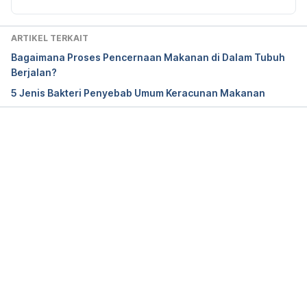
Dyspepsia – Topic Overview.
ARTIKEL TERKAIT
https://www.webmd.com/digestive-
Bagaimana Proses Pencernaan Makanan di Dalam Tubuh
disorders/tc/dyspepsia-topic-overview
. Accessed 
Berjalan?
08/11/2017. 
5 Jenis Bakteri Penyebab Umum Keracunan Makanan
Celiac disease. 
https://www.mayoclinic.org/diseases-
conditions/celiac-disease/symptoms-causes/syc-
Memuat...
20352220
. Accessed 08/11/2017. 