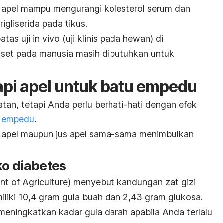
a apel mampu mengurangi kolesterol serum dan
trigliserida pada tikus.
atas uji
in vivo
(uji klinis pada hewan) di
 riset pada manusia masih dibutuhkan untuk
api apel untuk batu empedu
tan, tetapi Anda perlu berhati-hati dengan efek
 empedu
.
 apel maupun jus apel sama-sama menimbulkan
ko diabetes
t of Agriculture)
menyebut kandungan zat gizi
liki 10,4 gram gula buah dan 2,43 gram glukosa.
meningkatkan kadar gula darah apabila Anda terlalu