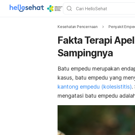
Kesehatan Pencernaan
Penyakit Empe
Fakta Terapi Ape
Sampingnya
Batu empedu merupakan endap
kasus, batu empedu yang me
kantong empedu (kolesistitis)
.
mengatasi batu empedu adalah t