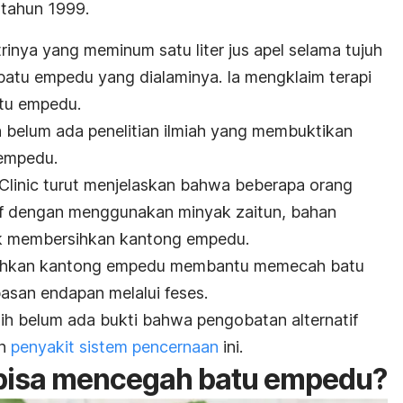
 tahun 1999
.
rinya yang meminum satu liter jus apel selama tujuh
 batu empedu yang dialaminya. Ia mengklaim terapi
tu empedu.
 belum ada penelitian ilmiah yang membuktikan
u empedu.
linic
turut menjelaskan bahwa beberapa orang
f dengan menggunakan minyak zaitun, bahan
tuk membersihkan kantong empedu.
hkan kantong empedu membantu memecah batu
san endapan melalui feses.
sih belum ada bukti bahwa pengobatan alternatif
an
penyakit sistem pencernaan
ini.
 bisa mencegah batu empedu?