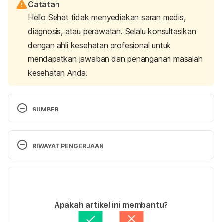
Catatan
Hello Sehat tidak menyediakan saran medis,
diagnosis, atau perawatan. Selalu konsultasikan
dengan ahli kesehatan profesional untuk
mendapatkan jawaban dan penanganan masalah
kesehatan Anda.
SUMBER
Aletta, GP. 2017. What Makes a Family Functional 
vs Dysfunctional? Online: 
RIWAYAT PENGERJAAN
https://psychcentral.com/blog/archives/2009/12/15
/what-makes-a-family-functional-vs-dysfunctional/
Versi Terbaru
(Accessed 2 May 2017)
13/04/2021
Ditulis oleh 
Kemal Al Fajar
Apakah artikel ini membantu?
Hosier, D. 2015. DYSFUNCTIONAL FAMILIES: 
Ditinjau secara medis oleh
dr. Yusra Firdaus