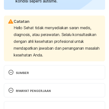
kondisi seperti autisme.
Catatan
Hello Sehat tidak menyediakan saran medis,
diagnosis, atau perawatan. Selalu konsultasikan
dengan ahli kesehatan profesional untuk
mendapatkan jawaban dan penanganan masalah
kesehatan Anda.
SUMBER
Macrocephaly: What It Is, Causes, Symptoms & 
Treatment. (2025). Retrieved 14 August 2025, from 
RIWAYAT PENGERJAAN
https://my.clevelandclinic.org/health/diseases/2268
5-macrocephaly
Versi Terbaru