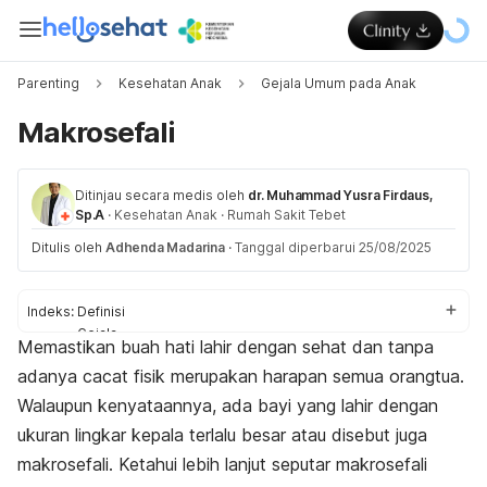
Parenting
Kesehatan Anak
Gejala Umum pada Anak
Makrosefali
Ditinjau secara medis oleh
dr. Muhammad Yusra Firdaus,
Sp.A
·
Kesehatan Anak
·
Rumah Sakit Tebet
Ditulis oleh
Adhenda Madarina
·
Tanggal diperbarui 25/08/2025
Indeks:
Definisi
Gejala
Memastikan buah hati lahir dengan sehat dan tanpa
Penyebab
adanya cacat fisik merupakan harapan semua orangtua.
Pengobatan
Pencegahan
Walaupun kenyataannya, ada bayi yang lahir dengan
ukuran lingkar kepala terlalu besar atau disebut juga
makrosefali. Ketahui lebih lanjut seputar makrosefali