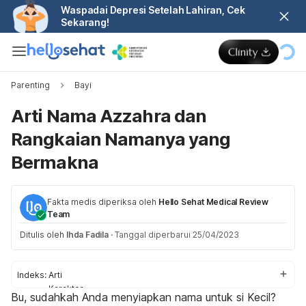
Waspadai Depresi Setelah Lahiran, Cek
Sekarang!
Parenting
Bayi
Arti Nama Azzahra dan
Rangkaian Namanya yang
Bermakna
Fakta medis diperiksa oleh
Hello Sehat Medical Review
Team
Ditulis oleh
Ihda Fadila
·
Tanggal diperbarui 25/04/2023
Indeks:
Arti
Karakter
Bu, sudahkah Anda menyiapkan nama untuk si Kecil?
Rangkaian nama