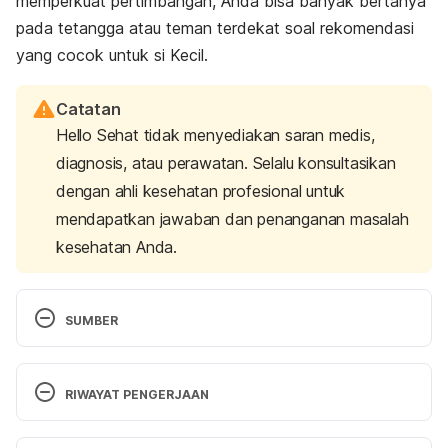
memperkuat pertimbangan, Anda bisa banyak bertanya
pada tetangga atau teman terdekat soal rekomendasi
yang cocok untuk si Kecil.
Catatan
Hello Sehat tidak menyediakan saran medis,
diagnosis, atau perawatan. Selalu konsultasikan
dengan ahli kesehatan profesional untuk
mendapatkan jawaban dan penanganan masalah
kesehatan Anda.
SUMBER
Pendidikan Anak Usia Dini – Sekolah Indonesia 
Riyadh
. (n.d.). Sekolah Indonesia Riyadh – 
RIWAYAT PENGERJAAN
Indonesian Embassy School. Retrieved 7 May 
2024, from 
https://siln-
Versi Terbaru