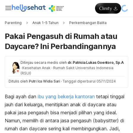
Parenting
Anak 1-5 Tahun
Perkembangan Balita
Pakai Pengasuh di Rumah atau
Daycare? Ini Perbandingannya
Ditinjau secara medis oleh
dr. Patricia Lukas Goentoro, Sp.A
·
Kesehatan Anak
·
Rumah Sakit Universitas Indonesia
(RSUI)
Ditulis oleh
Putri Ica Widia Sari
·
Tanggal diperbarui 05/11/2024
Bagi ayah dan
ibu yang bekerja kantoran
tetapi
tinggal
jauh dari keluarga, menitipkan anak di
daycare
atau
pakai jasa pengasuh bisa menjadi pilihan yang ideal.
Namun, memilih di antara jasa pengasuh (
babysitter
) di
rumah dan
daycare
sering kali membingungkan
. Jadi,