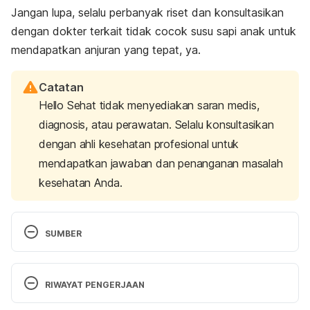
Jangan lupa, selalu perbanyak riset dan konsultasikan
dengan dokter terkait tidak cocok susu sapi anak untuk
mendapatkan anjuran yang tepat, ya.
Catatan
Hello Sehat tidak menyediakan saran medis,
diagnosis, atau perawatan. Selalu konsultasikan
dengan ahli kesehatan profesional untuk
mendapatkan jawaban dan penanganan masalah
kesehatan Anda.
SUMBER
Cow milk allergy. (2023). Retrieved from 
https://www.ncbi.nlm.nih.gov/books/NBK542243/
RIWAYAT PENGERJAAN
Cow’s milk allergy. (2022). Retrieved from 
Versi Terbaru