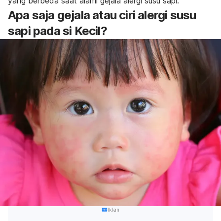
yang berbeda saat alami gejala alergi susu sapi.
Apa saja gejala atau ciri
alergi susu
sapi
pada
si Kecil
?
Iklan