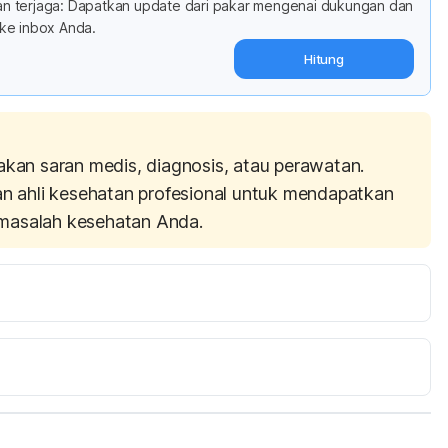
adan terjaga: Dapatkan update dari pakar mengenai dukungan dan
ke inbox Anda.
Hitung
akan saran medis, diagnosis, atau perawatan.
an ahli kesehatan profesional untuk mendapatkan
masalah kesehatan Anda.
onists Share Their Tricks for Curbing Nighttime 
: 
https://www.prevention.com/weight-
s-curb-nighttime-snacking/
 (Diakses 28 Juni 2018)
Frey Malia. 2018. 3 Ways to Stop Eating so Much at Night. [Online] Tersedia pada: 