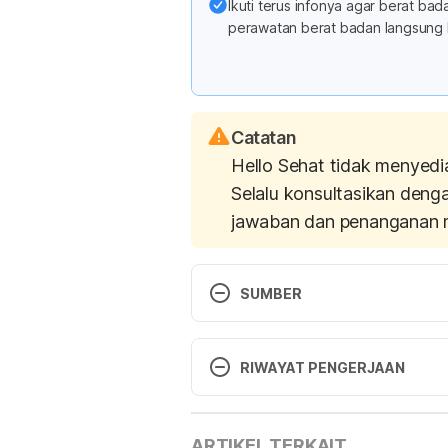
Ikuti terus infonya agar berat b
perawatan berat badan langsung 
Catatan
Hello Sehat tidak menyedi
Selalu konsultasikan deng
jawaban dan penanganan 
SUMBER
Taylor Marygrace. 2016. 6 Nutriti
Snacking. [Online] Tersedia pada
RIWAYAT PENGERJAAN
loss/g20474778/how-nutritionist
Versi Terbaru
ARTIKEL TERKAIT