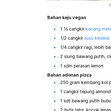
S
Bahan keju vegan
1 ½ cangkir
kacang met
1/2 cangkir
susu kedelai
1/4 cangkir ragi, lebih ba
2 siung bawang putih, c
1 sdm perasan lemon
Bahan adonan pizza
250 gram kembang kol p
1 cangkir tepung almond
1 sdt bawang putih bubu
2 butir telur, kocok lepas