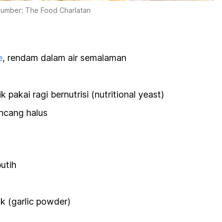
umber: The Food Charlatan
e
, rendam dalam air semalaman
ik pakai ragi bernutrisi (
nutritional yeast
)
incang halus
utih
k (
garlic powder
)