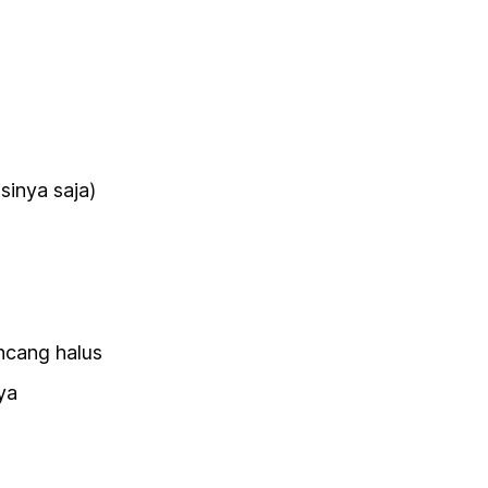
sinya saja)
incang halus
ya