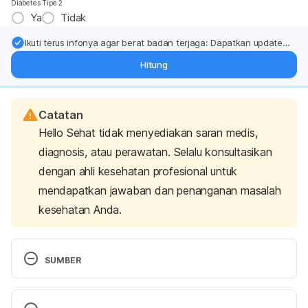
Diabetes Tipe 2
Ya
Tidak
Ikuti terus infonya agar berat badan terjaga: Dapatkan update
dari pakar mengenai dukungan dan perawatan berat badan
Hitung
langsung ke inbox Anda.
Catatan
Hello Sehat tidak menyediakan saran medis,
diagnosis, atau perawatan. Selalu konsultasikan
dengan ahli kesehatan profesional untuk
mendapatkan jawaban dan penanganan masalah
kesehatan Anda.
SUMBER
Everything You Need To Know About Mangoes