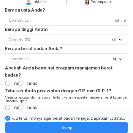
Laki-laki
Perempuan
Berapa usia Anda?
(tahun)
Berapa tinggi Anda?
cm
Berapa berat badan Anda?
kg
Apakah Anda berminat program manajemen berat
badan?
Ya
Tidak
Tahukah Anda perawatan dengan GIP dan GLP-1?
*Jenis pengobatan dan perawatan terbaru yang membantu manajemen berat badan dan
Diabetes Tipe 2
Ya
Tidak
Ikuti terus infonya agar berat badan terjaga: Dapatkan update
dari pakar mengenai dukungan dan perawatan berat badan
Hitung
langsung ke inbox Anda.