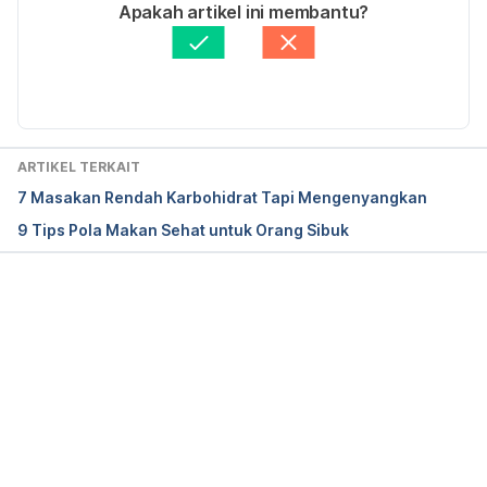
11 Easy and Healthy Recipes for Easter Brunch. 
Ditulis oleh 
Adelia Marista Safitri
Apakah artikel ini membantu?
https://www.self.com/gallery/11-easy-and-healthy-
Ditinjau secara medis oleh
dr. Damar Upahita
recipes-for-easter-brunch
. Accessed 14/2/2018.
Diperbarui oleh: 
Atifa Adlina
ARTIKEL TERKAIT
7 Masakan Rendah Karbohidrat Tapi Mengenyangkan
9 Tips Pola Makan Sehat untuk Orang Sibuk
Memuat...