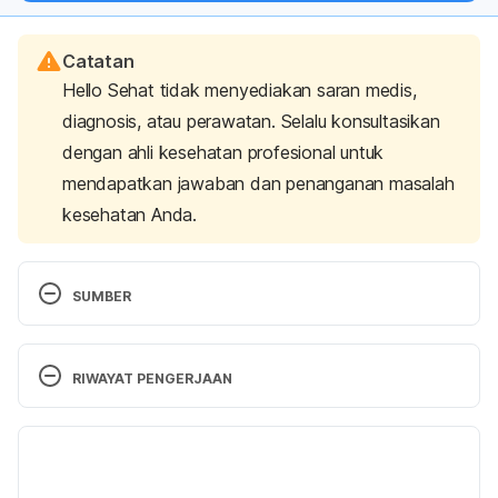
Catatan
Hello Sehat tidak menyediakan saran medis,
diagnosis, atau perawatan. Selalu konsultasikan
dengan ahli kesehatan profesional untuk
mendapatkan jawaban dan penanganan masalah
kesehatan Anda.
SUMBER
What Nutritionist Order When They Go Out for 
Brunch. 
RIWAYAT PENGERJAAN
https://www.everydayhealth.com/pictures/what-to-
order-at-brunch/#02
. Accessed 14/2/2018.
Versi Terbaru
18/12/2020