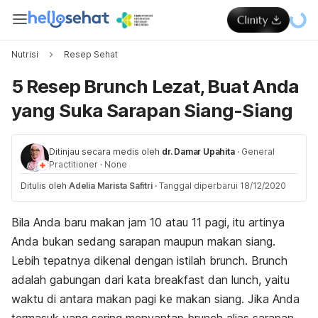
Nutrisi
Resep Sehat
5 Resep Brunch Lezat, Buat Anda
yang Suka Sarapan Siang-Siang
Ditinjau secara medis oleh
dr. Damar Upahita
·
General
Practitioner
·
None
Ditulis oleh
Adelia Marista Safitri
·
Tanggal diperbarui 18/12/2020
Bila Anda baru makan jam 10 atau 11 pagi, itu artinya
Anda bukan sedang sarapan maupun makan siang.
Lebih tepatnya dikenal dengan istilah
brunch
.
Brunch
adalah gabungan dari kata
breakfast
dan
lunch
, yaitu
waktu di antara makan pagi ke makan siang. Jika Anda