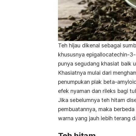
Teh hijau dikenal sebagai sumb
khususnya epigallocatechin-3-
punya segudang khasiat baik 
Khasiatnya mulai dari mengha
penumpukan plak beta-amyloid
efek nyaman dan rileks bagi tu
Jika sebelumnya teh hitam dis
pembuatannya, maka berbeda de
warna yang jauh lebih terang d
Teh hitam