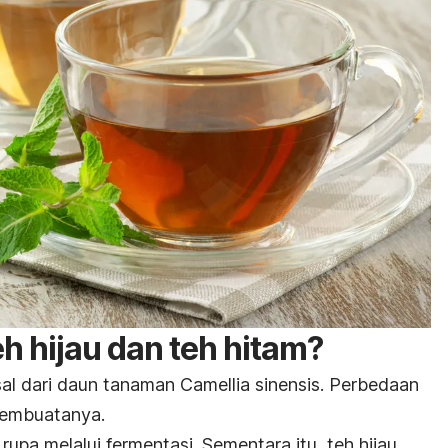
h hijau dan teh hitam?
sal dari daun tanaman
Camellia sinensis
. Perbedaan
pembuatanya.
upa melalui fermentasi. Sementara itu, teh hijau