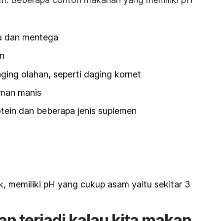
ju dan mentega
n
ing olahan, seperti daging kornet
uman manis
tein dan beberapa jenis suplemen
k, memiliki pH yang cukup asam yaitu sekitar 3
an terjadi kalau kita makan