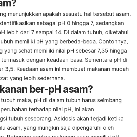
sam?
ng menunjukkan apakah sesuatu hal tersebut asam,
identifikasikan sebagai pH 0 hingga 7, sedangkan
H lebih dari 7 sampai 14. Di dalam tubuh, diketahui
 tubuh memiliki pH yang berbeda-beda. Contohnya,
 yang sehat memiliki nilai pH sebesar 7,35 hingga
t termasuk dengan keadaan basa. Sementara pH di
sar 3,5. Keadaan asam ini membuat makanan mudah
zat yang lebih sederhana.
akanan ber-pH asam?
tubuh maka, pH di dalam tubuh harus seimbang
t perubahan terhadap nilai pH, ini akan
si tubuh seseorang. Asidosis akan terjadi ketika
alu asam, yang mungkin saja dipengaruhi oleh
m. Beberapa contoh makanan yang memiliki pH