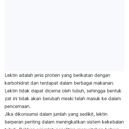
Lektin adalah jenis protein yang berikatan dengan
karbohidrat dan terdapat dalam berbagai makanan.
Lektin tidak dapat dicerna oleh tubuh, sehingga bentuk
zat ini tidak akan berubah meski telah masuk ke dalam
pencernaan.
Jika dikonsumsi dalam jumlah yang sedikit, lektin
berperan penting dalam meningkatkan sistem kekebalan