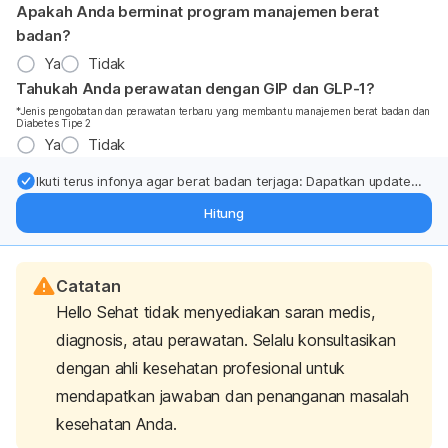
Apakah Anda berminat program manajemen berat
badan?
Ya
Tidak
Tahukah Anda perawatan dengan GIP dan GLP-1?
*Jenis pengobatan dan perawatan terbaru yang membantu manajemen berat badan dan
Diabetes Tipe 2
Ya
Tidak
Ikuti terus infonya agar berat badan terjaga: Dapatkan update
dari pakar mengenai dukungan dan perawatan berat badan
Hitung
langsung ke inbox Anda.
Catatan
Hello Sehat tidak menyediakan saran medis,
diagnosis, atau perawatan. Selalu konsultasikan
dengan ahli kesehatan profesional untuk
mendapatkan jawaban dan penanganan masalah
kesehatan Anda.