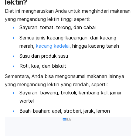
lektin?
Diet ini mengharuskan Anda untuk menghindari makanan
yang mengandung lektin tinggi seperti:
Sayuran: tomat, terong, dan cabai
Semua jenis kacang-kacangan, dari kacang
merah,
kacang kedelai
, hingga kacang tanah
Susu dan produk susu
Roti, kue, dan biskuit
Sementara, Anda bisa mengonsumsi makanan lainnya
yang mengandung lektin yang rendah, seperti:
Sayuran: bawang, brokoli, kembang kol, jamur,
wortel
Buah-buahan: apel, stroberi, jeruk, lemon
Iklan