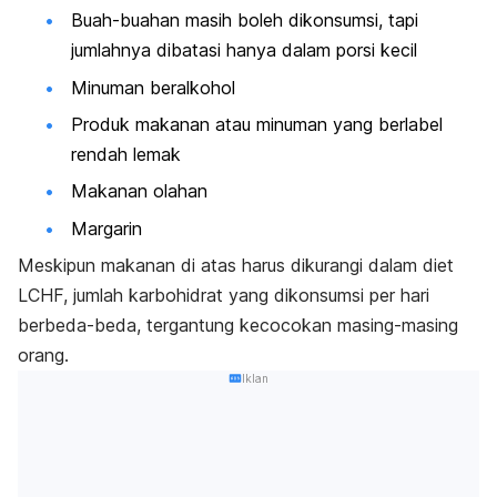
Buah-buahan masih boleh dikonsumsi, tapi
jumlahnya dibatasi hanya dalam porsi kecil
Minuman beralkohol
Produk makanan atau minuman yang berlabel
rendah lemak
Makanan olahan
Margarin
Meskipun makanan di atas harus dikurangi dalam diet
LCHF, jumlah karbohidrat yang dikonsumsi per hari
berbeda-beda, tergantung kecocokan masing-masing
orang.
Iklan