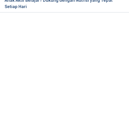
Anak Aktif Belajar? Dukung dengan Nutrisi yang Tepat
Setiap Hari
Memuat...