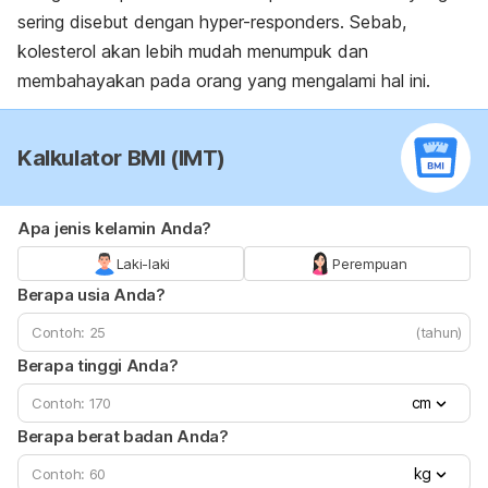
sering disebut dengan hyper-responders. Sebab,
kolesterol akan lebih mudah menumpuk dan
membahayakan pada orang yang mengalami hal ini.
Kalkulator BMI (IMT)
Apa jenis kelamin Anda?
Laki-laki
Perempuan
Berapa usia Anda?
(tahun)
Berapa tinggi Anda?
cm
Berapa berat badan Anda?
kg