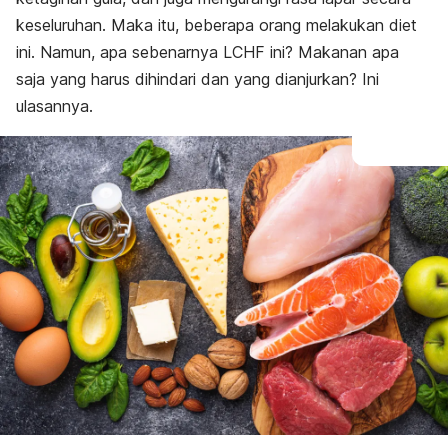
keseluruhan. Maka itu, beberapa orang melakukan diet
ini. Namun, apa sebenarnya LCHF ini? Makanan apa
saja yang harus dihindari dan yang dianjurkan? Ini
ulasannya.