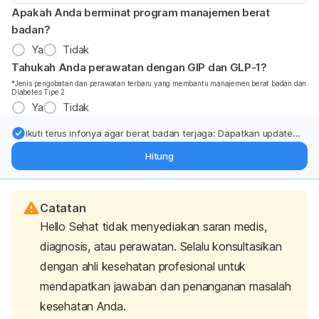
Apakah Anda berminat program manajemen berat
badan?
Ya
Tidak
Tahukah Anda perawatan dengan GIP dan GLP-1?
*Jenis pengobatan dan perawatan terbaru yang membantu manajemen berat badan dan
Diabetes Tipe 2
Ya
Tidak
Ikuti terus infonya agar berat badan terjaga: Dapatkan update
dari pakar mengenai dukungan dan perawatan berat badan
Hitung
langsung ke inbox Anda.
Catatan
Hello Sehat tidak menyediakan saran medis,
diagnosis, atau perawatan. Selalu konsultasikan
dengan ahli kesehatan profesional untuk
mendapatkan jawaban dan penanganan masalah
kesehatan Anda.