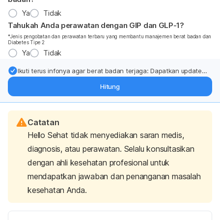
Ya
Tidak
Tahukah Anda perawatan dengan GIP dan GLP-1?
*Jenis pengobatan dan perawatan terbaru yang membantu manajemen berat badan dan
Diabetes Tipe 2
Ya
Tidak
Ikuti terus infonya agar berat badan terjaga: Dapatkan update
dari pakar mengenai dukungan dan perawatan berat badan
Hitung
langsung ke inbox Anda.
Catatan
Hello Sehat tidak menyediakan saran medis,
diagnosis, atau perawatan. Selalu konsultasikan
dengan ahli kesehatan profesional untuk
mendapatkan jawaban dan penanganan masalah
kesehatan Anda.