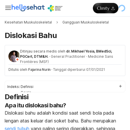
Kesehatan Muskuloskeletal
Gangguan Muskuloskeletal
Dislokasi Bahu
Ditinjau secara medis oleh
dr. Mikhael Yosia, BMedSci,
PGCert, DTM&H.
·
General Practitioner
·
Medicine Sans
Frontières (MSF)
Ditulis oleh
Fajarina Nurin
·
Tanggal diperbarui 07/01/2021
Indeks:
Definisi
Gejala
Definisi
Penyebab
Apa itu dislokasi bahu?
Faktor risiko
Obat & Pengobatan
Dislokasi bahu adalah kondisi saat sendi bola pada
Pengobatan di rumah
lengan atas keluar dari soket bahu. Bahu merupakan
sendi tubuh
yang paling sering digerakkan, sehingga