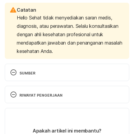
Catatan
Hello Sehat tidak menyediakan saran medis,
diagnosis, atau perawatan. Selalu konsultasikan
dengan ahli kesehatan profesional untuk
mendapatkan jawaban dan penanganan masalah
kesehatan Anda.
SUMBER
Smith, M. (2018, November 2). 
Coping with a 
breakup or divorce
. HelpGuide.org. Retrieved 14 
RIWAYAT PENGERJAAN
May 2024 from 
https://www.helpguide.org/articles/grief/dealing-
Versi Terbaru
with-a-breakup-or-divorce.htm
.
05/06/2024
Clinic, C. (2023, December 4). 
Can you actually die 
Ditulis oleh 
Hillary Sekar Pawestri
Apakah artikel ini membantu?