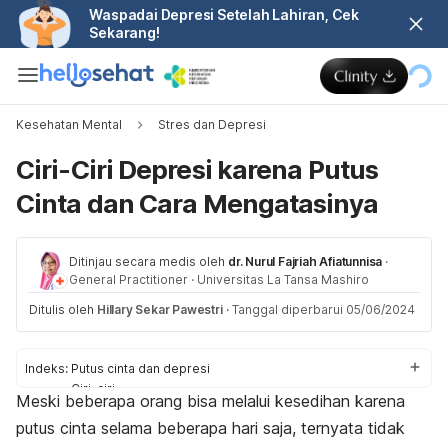
Waspadai Depresi Setelah Lahiran, Cek
Sekarang!
Kesehatan Mental
Stres dan Depresi
Ciri-Ciri Depresi karena Putus
Cinta dan Cara Mengatasinya
Ditinjau secara medis oleh
dr. Nurul Fajriah Afiatunnisa
·
General Practitioner
·
Universitas La Tansa Mashiro
Ditulis oleh
Hillary Sekar Pawestri
·
Tanggal diperbarui 05/06/2024
Indeks:
Putus cinta dan depresi
Ciri-ciri
Meski beberapa orang bisa melalui kesedihan karena
Cara mengatasi
putus cinta selama beberapa hari saja, ternyata tidak